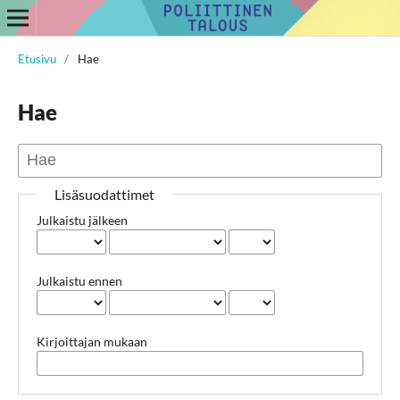
Etusivu
/
Hae
Hae
Lisäsuodattimet
Julkaistu jälkeen
Julkaistu ennen
Kirjoittajan mukaan