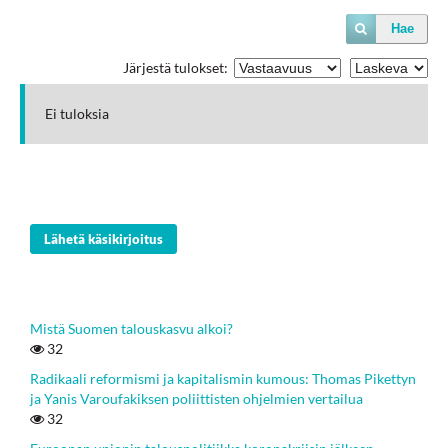
Hae
Järjestä tulokset:
Ei tuloksia
Lähetä käsikirjoitus
Mistä Suomen talouskasvu alkoi?
32
Radikaali reformismi ja kapitalismin kumous: Thomas Pikettyn
ja Yanis Varoufakiksen poliittisten ohjelmien vertailua
32