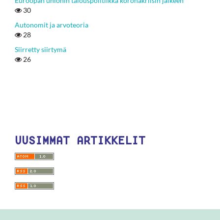
Euroopan unionin talouspolitiikka koronakriisin jälkeen
30
Autonomit ja arvoteoria
28
Siirretty siirtymä
26
UUSIMMAT ARTIKKELIT