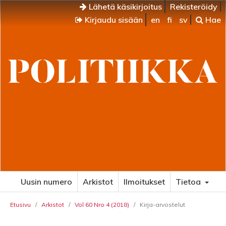
Lähetä käsikirjoitus
Rekisteröidy
Kirjaudu sisään
en
fi
sv
Hae
Uusin numero
Arkistot
Ilmoitukset
Tietoa
Etusivu
/
Arkistot
/
Vol 60 Nro 4 (2018)
/
Kirja-arvostelut