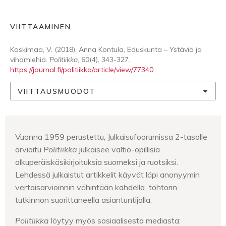
VIITTAAMINEN
Koskimaa, V. (2018). Anna Kontula, Eduskunta – Ystäviä ja
vihamiehiä.
Politiikka
,
60
(4), 343-327.
https://journal.fi/politiikka/article/view/77340
VIITTAUSMUODOT
Vuonna 1959 perustettu, Julkaisufoorumissa 2-tasolle
arvioitu
Politiikka
julkaisee valtio-opillisia
alkuperäiskäsikirjoituksia suomeksi ja ruotsiksi.
Lehdessä julkaistut artikkelit käyvät läpi anonyymin
vertaisarvioinnin vähintään kahdella tohtorin
tutkinnon suorittaneella asiantuntijalla.
Politiikka
löytyy myös sosiaalisesta mediasta: