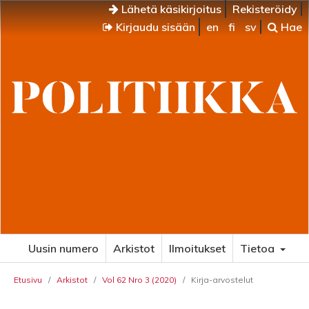
Lähetä käsikirjoitus
Rekisteröidy
Kirjaudu sisään
en
fi
sv
Hae
Uusin numero
Arkistot
Ilmoitukset
Tietoa
Etusivu
/
Arkistot
/
Vol 62 Nro 3 (2020)
/
Kirja-arvostelut