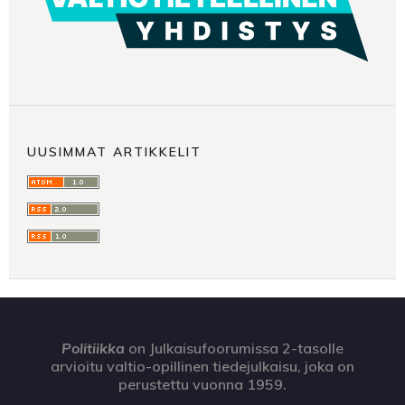
UUSIMMAT ARTIKKELIT
Politiikka
on Julkaisufoorumissa 2-tasolle
arvioitu valtio-opillinen tiedejulkaisu, joka on
perustettu vuonna 1959.