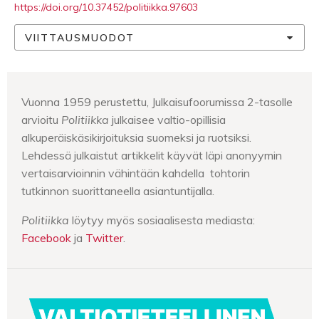
https://doi.org/10.37452/politiikka.97603
VIITTAUSMUODOT
Vuonna 1959 perustettu, Julkaisufoorumissa 2-tasolle
arvioitu
Politiikka
julkaisee valtio-opillisia
alkuperäiskäsikirjoituksia suomeksi ja ruotsiksi.
Lehdessä julkaistut artikkelit käyvät läpi anonyymin
vertaisarvioinnin vähintään kahdella tohtorin
tutkinnon suorittaneella asiantuntijalla.
Politiikka
löytyy myös sosiaalisesta mediasta:
Facebook
ja
Twitter
.