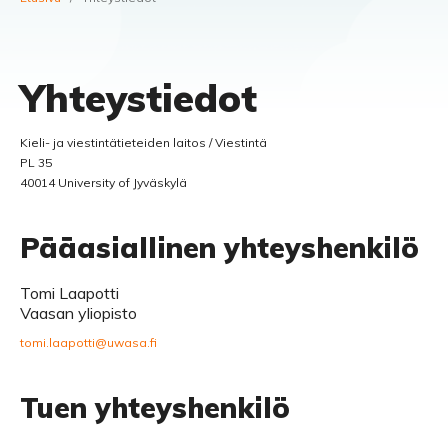
Yhteystiedot
Kieli- ja viestintätieteiden laitos / Viestintä
PL 35
40014 University of Jyväskylä
Pääasiallinen yhteyshenkilö
Tomi Laapotti
Vaasan yliopisto
tomi.laapotti@uwasa.fi
Tuen yhteyshenkilö