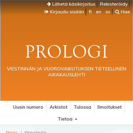
Lähetä käsikirjoitus
Rekisteröidy
Kirjaudu sisään
fi
en
sv
Hae
VIESTINNÄN JA VUOROVAIKUTUKSEN TIETEELLINEN
AIKAKAUSLEHTI
Uusin numero
Arkistot
Tulossa
Ilmoitukset
Tietoa
Etusivu
/
Yhteystiedot