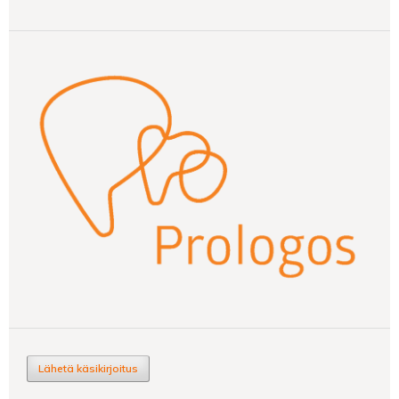
Lähetä käsikirjoitus