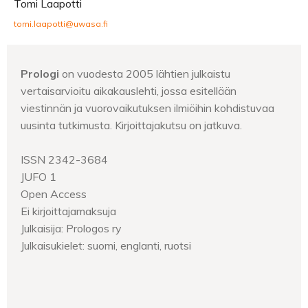
Tomi Laapotti
tomi.laapotti@uwasa.fi
Prologi
on vuodesta 2005 lähtien julkaistu
vertaisarvioitu aikakauslehti, jossa esitellään
viestinnän ja vuorovaikutuksen ilmiöihin kohdistuvaa
uusinta tutkimusta. Kirjoittajakutsu on jatkuva.
ISSN 2342-3684
JUFO 1
Open Access
Ei kirjoittajamaksuja
Julkaisija: Prologos ry
Julkaisukielet: suomi, englanti, ruotsi