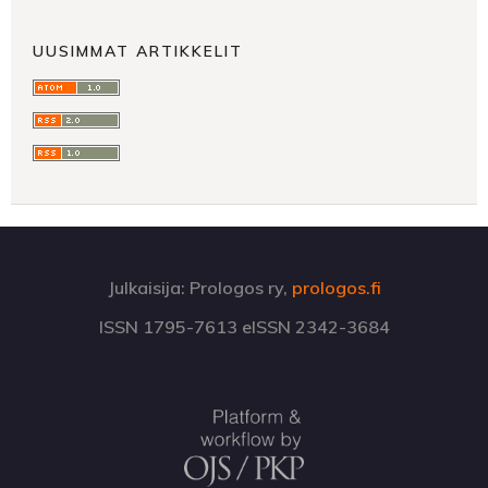
UUSIMMAT ARTIKKELIT
Julkaisija: Prologos ry,
prologos.fi
ISSN 1795-7613 eISSN 2342-3684