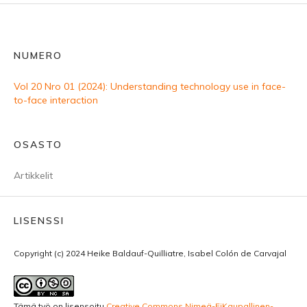
NUMERO
Vol 20 Nro 01 (2024): Understanding technology use in face-
to-face interaction
OSASTO
Artikkelit
LISENSSI
Copyright (c) 2024 Heike Baldauf-Quilliatre, Isabel Colón de Carvajal
Tämä työ on lisensoitu
Creative Commons Nimeä-EiKaupallinen-