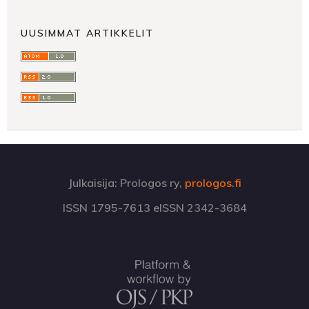
UUSIMMAT ARTIKKELIT
Julkaisija: Prologos ry,
prologos.fi
ISSN 1795-7613 eISSN 2342-3684