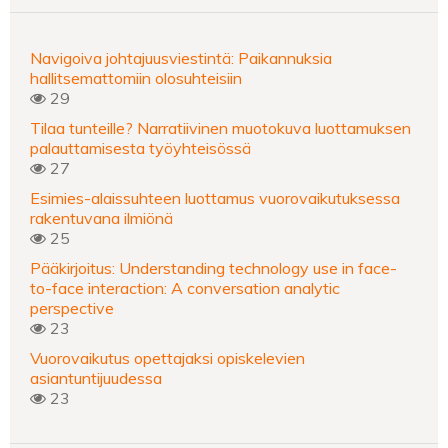
Navigoiva johtajuusviestintä: Paikannuksia
hallitsemattomiin olosuhteisiin
29
Tilaa tunteille? Narratiivinen muotokuva luottamuksen
palauttamisesta työyhteisössä
27
Esimies-alaissuhteen luottamus vuorovaikutuksessa
rakentuvana ilmiönä
25
Pääkirjoitus: Understanding technology use in face-
to-face interaction: A conversation analytic
perspective
23
Vuorovaikutus opettajaksi opiskelevien
asiantuntijuudessa
23