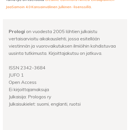
JaaSamoin 4.0 Kansainvälinen Julkinen -lisenssillä
.
Prologi
on vuodesta 2005 lähtien julkaistu
vertaisarvioitu aikakauslehti, jossa esitellään
viestinnän ja vuorovaikutuksen ilmiöihin kohdistuvaa
uusinta tutkimusta. Kirjoittajakutsu on jatkuva.
ISSN 2342-3684
JUFO 1
Open Access
Ei kirjoittajamaksuja
Julkaisija: Prologos ry
Julkaisukielet: suomi, englanti, ruotsi