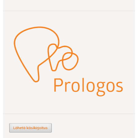
Lähetä käsikirjoitus