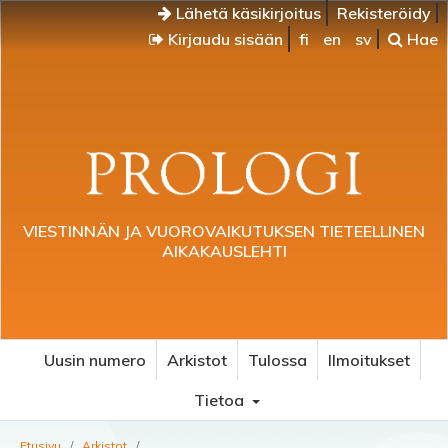
Lähetä käsikirjoitus
Rekisteröidy
Kirjaudu sisään
fi
en
sv
Hae
VIESTINNÄN JA VUOROVAIKUTUKSEN TIETEELLINEN
AIKAKAUSLEHTI
Uusin numero
Arkistot
Tulossa
Ilmoitukset
Tietoa
Etusivu
/
Arkistot
/