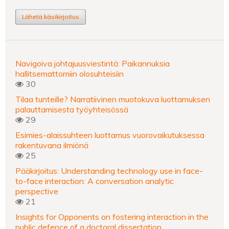
Lähetä käsikirjoitus
Navigoiva johtajuusviestintä: Paikannuksia
hallitsemattomiin olosuhteisiin
30
Tilaa tunteille? Narratiivinen muotokuva luottamuksen
palauttamisesta työyhteisössä
29
Esimies-alaissuhteen luottamus vuorovaikutuksessa
rakentuvana ilmiönä
25
Pääkirjoitus: Understanding technology use in face-
to-face interaction: A conversation analytic
perspective
21
Insights for Opponents on fostering interaction in the
public defence of a doctoral dissertation