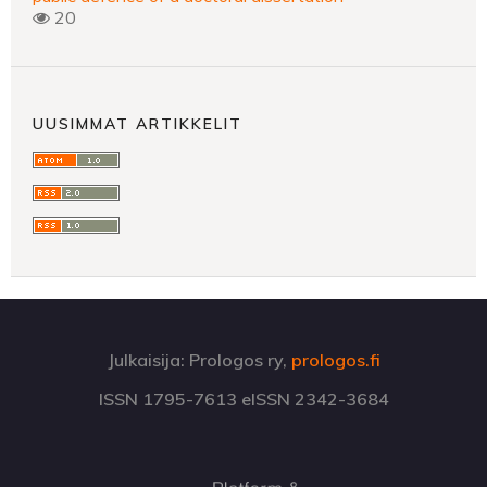
20
UUSIMMAT ARTIKKELIT
Julkaisija: Prologos ry,
prologos.fi
ISSN 1795-7613 eISSN 2342-3684