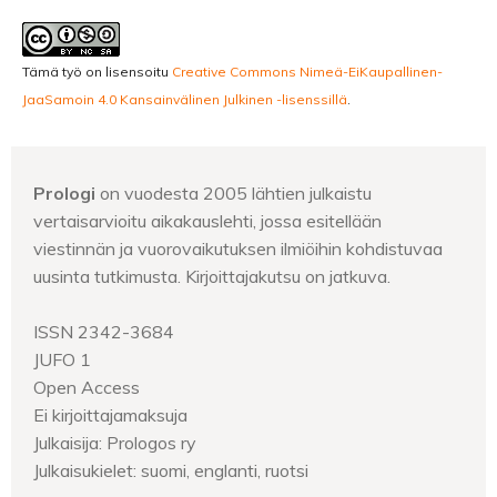
Tämä työ on lisensoitu
Creative Commons Nimeä-EiKaupallinen-
JaaSamoin 4.0 Kansainvälinen Julkinen -lisenssillä
.
Prologi
on vuodesta 2005 lähtien julkaistu
vertaisarvioitu aikakauslehti, jossa esitellään
viestinnän ja vuorovaikutuksen ilmiöihin kohdistuvaa
uusinta tutkimusta. Kirjoittajakutsu on jatkuva.
ISSN 2342-3684
JUFO 1
Open Access
Ei kirjoittajamaksuja
Julkaisija: Prologos ry
Julkaisukielet: suomi, englanti, ruotsi