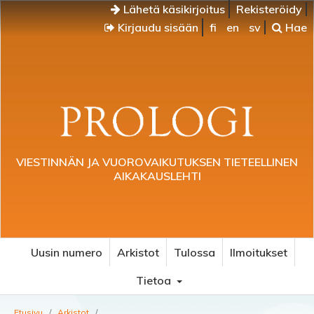
Lähetä käsikirjoitus
Rekisteröidy
Kirjaudu sisään
fi
en
sv
Hae
VIESTINNÄN JA VUOROVAIKUTUKSEN TIETEELLINEN
AIKAKAUSLEHTI
Uusin numero
Arkistot
Tulossa
Ilmoitukset
Tietoa
Etusivu
/
Arkistot
/