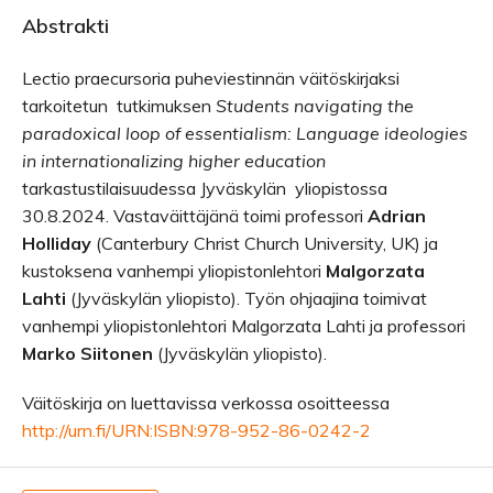
Abstrakti
Lectio praecursoria puheviestinnän väitöskirjaksi
tarkoitetun tutkimuksen
Students navigating the
paradoxical loop of essentialism: Language ideologies
in internationalizing higher education
tarkastustilaisuudessa Jyväskylän yliopistossa
30.8.2024. Vastaväittäjänä toimi professori
Adrian
Holliday
(Canterbury Christ Church University, UK) ja
kustoksena vanhempi yliopistonlehtori
Malgorzata
Lahti
(Jyväskylän yliopisto). Työn ohjaajina toimivat
vanhempi yliopistonlehtori Malgorzata Lahti ja professori
Marko Siitonen
(Jyväskylän yliopisto).
Väitöskirja on luettavissa verkossa osoitteessa
http://urn.fi/URN:ISBN:978-952-86-0242-2