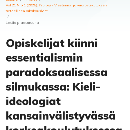
Vol 21 Nro 1 (2025): Prologi - Viestinnän ja vuorovaikutuksen
tieteellinen aikakauslehti
/
Lectio praecursoria
Opiskelijat kiinni
essentialismin
paradoksaalisessa
silmukassa: Kieli-
ideologiat
kansainvälistyvässä