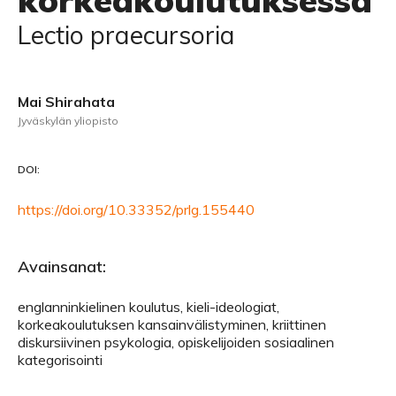
korkeakoulutuksessa
Lectio praecursoria
Mai Shirahata
Jyväskylän yliopisto
DOI:
https://doi.org/10.33352/prlg.155440
Avainsanat:
englanninkielinen koulutus, kieli-ideologiat,
korkeakoulutuksen kansainvälistyminen, kriittinen
diskursiivinen psykologia, opiskelijoiden sosiaalinen
kategorisointi