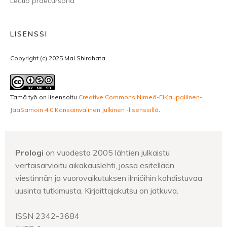
Lectio praecursoria
LISENSSI
Copyright (c) 2025 Mai Shirahata
Tämä työ on lisensoitu
Creative Commons Nimeä-EiKaupallinen-
JaaSamoin 4.0 Kansainvälinen Julkinen -lisenssillä
.
Prologi
on vuodesta 2005 lähtien julkaistu
vertaisarvioitu aikakauslehti, jossa esitellään
viestinnän ja vuorovaikutuksen ilmiöihin kohdistuvaa
uusinta tutkimusta. Kirjoittajakutsu on jatkuva.
ISSN 2342-3684