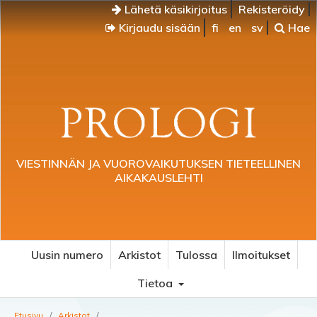
Lähetä käsikirjoitus
Rekisteröidy
Kirjaudu sisään
fi
en
sv
Hae
VIESTINNÄN JA VUOROVAIKUTUKSEN TIETEELLINEN
AIKAKAUSLEHTI
Uusin numero
Arkistot
Tulossa
Ilmoitukset
Tietoa
Etusivu
/
Arkistot
/