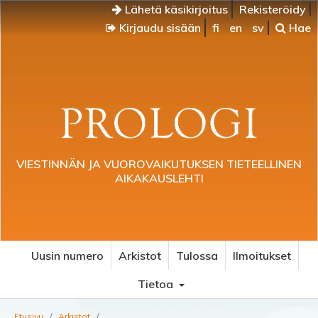
Lähetä käsikirjoitus
Rekisteröidy
Kirjaudu sisään
fi
en
sv
Hae
VIESTINNÄN JA VUOROVAIKUTUKSEN TIETEELLINEN
AIKAKAUSLEHTI
Uusin numero
Arkistot
Tulossa
Ilmoitukset
Tietoa
Etusivu
/
Arkistot
/