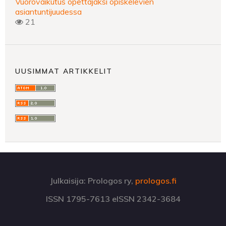
Vuorovaikutus opettajaksi opiskelevien
asiantuntijuudessa
21
UUSIMMAT ARTIKKELIT
Julkaisija: Prologos ry,
prologos.fi
ISSN 1795-7613 eISSN 2342-3684