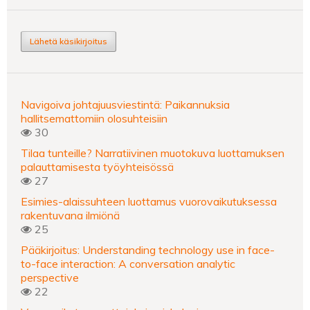
Lähetä käsikirjoitus
Navigoiva johtajuusviestintä: Paikannuksia
hallitsemattomiin olosuhteisiin
30
Tilaa tunteille? Narratiivinen muotokuva luottamuksen
palauttamisesta työyhteisössä
27
Esimies-alaissuhteen luottamus vuorovaikutuksessa
rakentuvana ilmiönä
25
Pääkirjoitus: Understanding technology use in face-
to-face interaction: A conversation analytic
perspective
22