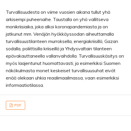
Turvallisuudesta on viime vuosien aikana tullut yhä
arkisempi puheenaihe. Taustalla on yhä vallitseva
monikriisiaika, joka alkoi koronapandemiasta ja on
jatkunut mm. Venäjän hyökkäyssodan aiheuttamalla
turvallisuustilanteen murroksella, energiakriisillä, Gazan
sodalla, poliittisilla kriiseillä ja Yhdysvaltain tilanteen
epävakauttaneella vallanvaihdolla. Turvallisuuskäsitys on
myös laajentunut huomattavasti, ja esimerkiksi Suomen
näkökulmasta monet keskeiset turvallisuusuhat eivät
enää olekaan uhkia reaalimaailmassa, vaan esimerkiksi
informaatiotilassa.
PDF