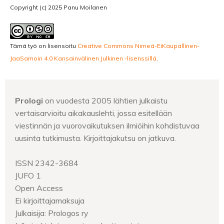
Copyright (c) 2025 Panu Moilanen
Tämä työ on lisensoitu
Creative Commons Nimeä-EiKaupallinen-
JaaSamoin 4.0 Kansainvälinen Julkinen -lisenssillä
.
Prologi
on vuodesta 2005 lähtien julkaistu
vertaisarvioitu aikakauslehti, jossa esitellään
viestinnän ja vuorovaikutuksen ilmiöihin kohdistuvaa
uusinta tutkimusta. Kirjoittajakutsu on jatkuva.
ISSN 2342-3684
JUFO 1
Open Access
Ei kirjoittajamaksuja
Julkaisija: Prologos ry