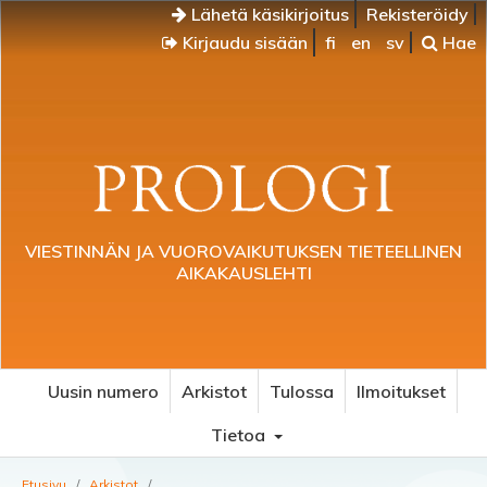
Lähetä käsikirjoitus
Rekisteröidy
Kirjaudu sisään
fi
en
sv
Hae
VIESTINNÄN JA VUOROVAIKUTUKSEN TIETEELLINEN
AIKAKAUSLEHTI
Uusin numero
Arkistot
Tulossa
Ilmoitukset
Tietoa
Etusivu
/
Arkistot
/