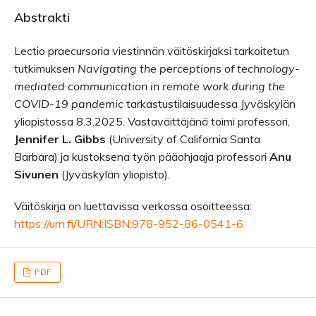
Abstrakti
Lectio praecursoria viestinnän väitöskirjaksi tarkoitetun
tutkimuksen
Navigating the perceptions of technology-
mediated communication in remote work during the
COVID-19 pandemic
tarkastustilaisuudessa Jyväskylän
yliopistossa 8.3.2025. Vastaväittäjänä toimi professori,
Jennifer L. Gibbs
(University of California Santa
Barbara) ja kustoksena työn pääohjaaja professori
Anu
Sivunen
(Jyväskylän yliopisto).
Väitöskirja on luettavissa verkossa osoitteessa:
https://urn.fi/URN:ISBN:978-952-86-0541-6
PDF