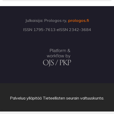
Julkaisija: Prologos ry,
prologos.fi
ISSN 1795-7613 eISSN 2342-3684
Palvelua ylläpitää
Tieteellisten seurain valtuuskunta
.