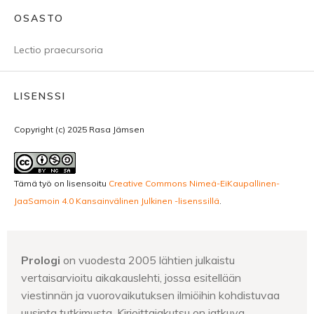
OSASTO
Lectio praecursoria
LISENSSI
Copyright (c) 2025 Rasa Jämsen
Tämä työ on lisensoitu
Creative Commons Nimeä-EiKaupallinen-
JaaSamoin 4.0 Kansainvälinen Julkinen -lisenssillä
.
Prologi
on vuodesta 2005 lähtien julkaistu
vertaisarvioitu aikakauslehti, jossa esitellään
viestinnän ja vuorovaikutuksen ilmiöihin kohdistuvaa
uusinta tutkimusta. Kirjoittajakutsu on jatkuva.