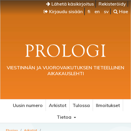
Lähetä käsikirjoitus
Rekisteröidy
Kirjaudu sisään
fi
en
sv
Hae
VIESTINNÄN JA VUOROVAIKUTUKSEN TIETEELLINEN
AIKAKAUSLEHTI
Uusin numero
Arkistot
Tulossa
Ilmoitukset
Tietoa
Etusivu
/
Arkistot
/