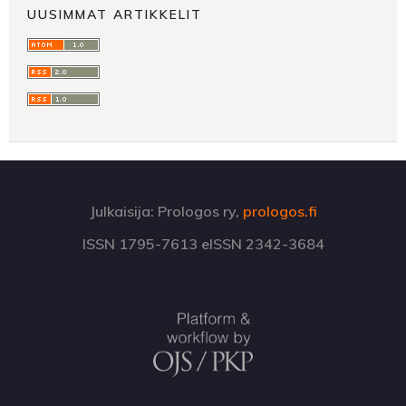
UUSIMMAT ARTIKKELIT
Julkaisija: Prologos ry,
prologos.fi
ISSN 1795-7613 eISSN 2342-3684