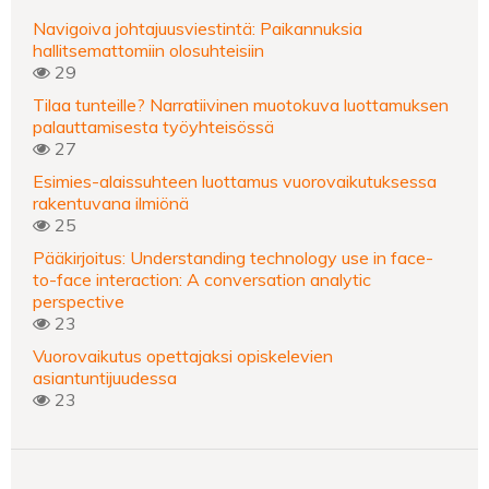
Navigoiva johtajuusviestintä: Paikannuksia
hallitsemattomiin olosuhteisiin
29
Tilaa tunteille? Narratiivinen muotokuva luottamuksen
palauttamisesta työyhteisössä
27
Esimies-alaissuhteen luottamus vuorovaikutuksessa
rakentuvana ilmiönä
25
Pääkirjoitus: Understanding technology use in face-
to-face interaction: A conversation analytic
perspective
23
Vuorovaikutus opettajaksi opiskelevien
asiantuntijuudessa
23