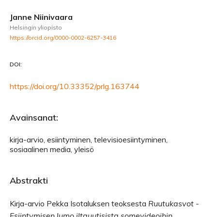
Janne Niinivaara
Helsingin yliopisto
https://orcid.org/0000-0002-6257-3416
DOI:
https://doi.org/10.33352/prlg.163744
Avainsanat:
kirja-arvio, esiintyminen, televisioesiintyminen,
sosiaalinen media, yleisö
Abstrakti
Kirja-arvio Pekka Isotaluksen teoksesta
Ruutukasvot -
Esiintymisen lumo iltauutisista somevideoihin