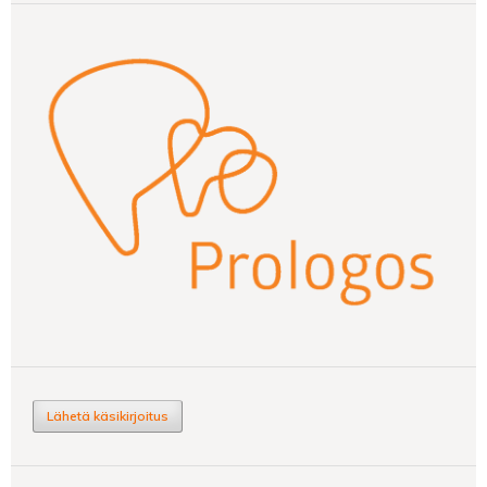
Lähetä käsikirjoitus