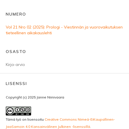
NUMERO
Vol 21 Nro 02 (2025): Prologi - Viestinnän ja vuorovaikutuksen
tieteellinen aikakauslehti
OSASTO
Kirja-arvio
LISENSSI
Copyright (c) 2025 Janne Niinivaara
Tämä työ on lisensoitu
Creative Commons Nimeä-EiKaupallinen-
JaaSamoin 4.0 Kansainvälinen Julkinen -lisenssillä
.