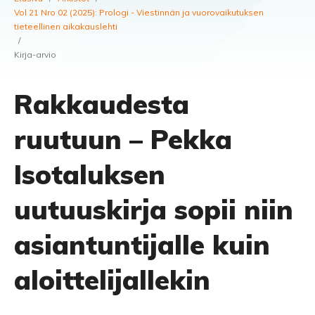
Vol 21 Nro 02 (2025): Prologi - Viestinnän ja vuorovaikutuksen
tieteellinen aikakauslehti
/
Kirja-arvio
Rakkaudesta
ruutuun – Pekka
Isotaluksen
uutuuskirja sopii niin
asiantuntijalle kuin
aloittelijallekin