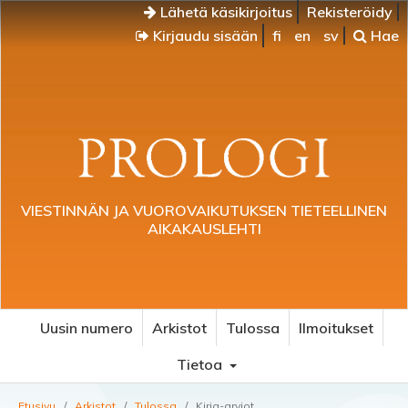
Lähetä käsikirjoitus
Rekisteröidy
Kirjaudu sisään
fi
en
sv
Hae
VIESTINNÄN JA VUOROVAIKUTUKSEN TIETEELLINEN
AIKAKAUSLEHTI
Uusin numero
Arkistot
Tulossa
Ilmoitukset
Tietoa
Etusivu
/
Arkistot
/
Tulossa
/
Kirja-arviot