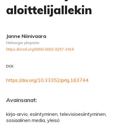
aloittelijallekin
Janne Niinivaara
Helsingin yliopisto
https://orcid.org/0000-0002-6257-3416
DOI:
https://doi.org/10.33352/prlg.163744
Avainsanat:
kirja-arvio, esiintyminen, televisioesiintyminen,
sosiaalinen media, yleisö