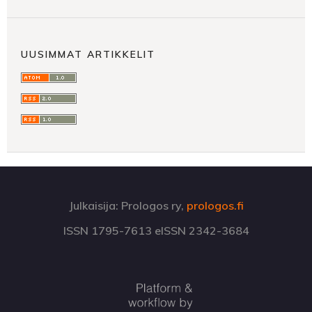
UUSIMMAT ARTIKKELIT
Julkaisija: Prologos ry,
prologos.fi
ISSN 1795-7613 eISSN 2342-3684