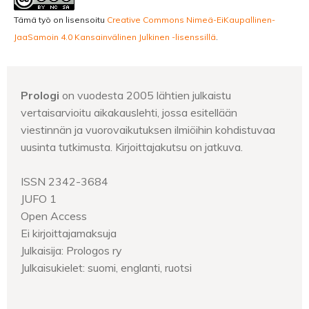
Tämä työ on lisensoitu
Creative Commons Nimeä-EiKaupallinen-
JaaSamoin 4.0 Kansainvälinen Julkinen -lisenssillä
.
Prologi
on vuodesta 2005 lähtien julkaistu
vertaisarvioitu aikakauslehti, jossa esitellään
viestinnän ja vuorovaikutuksen ilmiöihin kohdistuvaa
uusinta tutkimusta. Kirjoittajakutsu on jatkuva.
ISSN 2342-3684
JUFO 1
Open Access
Ei kirjoittajamaksuja
Julkaisija: Prologos ry
Julkaisukielet: suomi, englanti, ruotsi