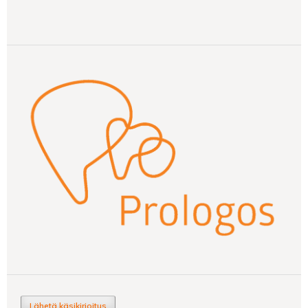
Lähetä käsikirjoitus