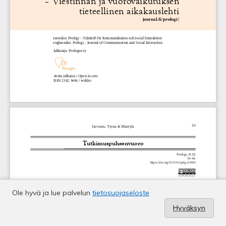
Ole hyvä ja lue palvelun
tietosuojaseloste
Hyväksyn