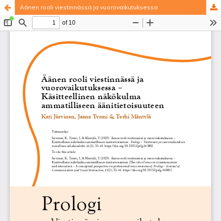
Äänen rooli viestinnässä ja vuorovaikutuksessa
Palvelua ylläpitää
Tieteellisten seurain valtuuskunta
.