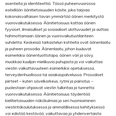
asenteita ja identiteettiä. Tässä puheenvuorossa
esitellään äänitietoisuuden käsite, joka tarjoaa
kokonaisvaltaisen tavan ymmärtää äänen merkitystä
vuorovaikutuksessa. Äänitietoisuus kattaa äänen
fyysiset, ilmaisulliset ja sosiaaliset ulottuvuudet ja auttaa
hahmottamaan äänen ja vuorovaikutustilanteen
suhdetta. Keskeisiä tarkastelun kohteita ovat äänenlaatu
ja puheen prosodia. Äänenlaatu, johon kuuluvat
esimerkiksi äänentuottotapa, äänen väri ja sävy,
muokkaa kuulijan mielikuvia puhujasta ja voi vaikuttaa
viestin vaikuttavuuteen esimerkiksi opetuksessa,
terveydenhuollossa tai asiakaspalvelussa. Prosodiset
piirteet – kuten sävelkorkeus, rytmi ja painotus –
puolestaan ohjaavat viestin tulkintaa ja tunnetta
vuorovaikutuksessa. Äänitietoisuus täydentää
kielitietoisuuden näkökulmaa ja sen huomioiminen
viestintäkoulutuksessa ja ammatillisessa kehityksessä
voi edistää kestävää, vaikuttavaa ja yhdenvertaista