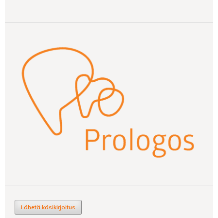
Lähetä käsikirjoitus