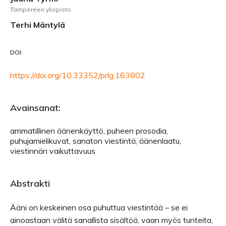
Tampereen yliopisto
Terhi Mäntylä
DOI:
https://doi.org/10.33352/prlg.163802
Avainsanat:
ammatillinen äänenkäyttö, puheen prosodia,
puhujamielikuvat, sanaton viestintä, äänenlaatu,
viestinnän vaikuttavuus
Abstrakti
Ääni on keskeinen osa puhuttua viestintää – se ei
ainoastaan välitä sanallista sisältöä, vaan myös tunteita,