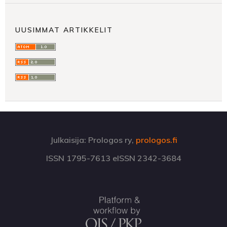
UUSIMMAT ARTIKKELIT
Julkaisija: Prologos ry,
prologos.fi
ISSN 1795-7613 eISSN 2342-3684