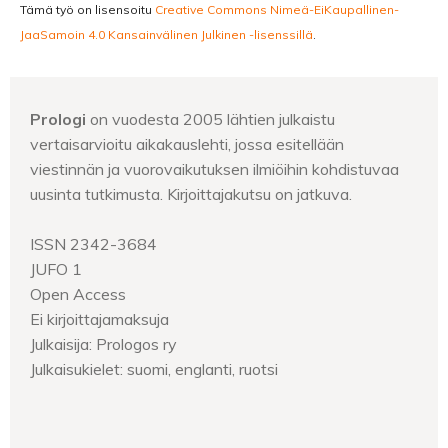
Tämä työ on lisensoitu
Creative Commons Nimeä-EiKaupallinen-
JaaSamoin 4.0 Kansainvälinen Julkinen -lisenssillä
.
Prologi
on vuodesta 2005 lähtien julkaistu
vertaisarvioitu aikakauslehti, jossa esitellään
viestinnän ja vuorovaikutuksen ilmiöihin kohdistuvaa
uusinta tutkimusta. Kirjoittajakutsu on jatkuva.
ISSN 2342-3684
JUFO 1
Open Access
Ei kirjoittajamaksuja
Julkaisija: Prologos ry
Julkaisukielet: suomi, englanti, ruotsi