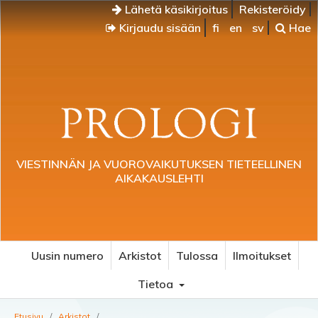
Lähetä käsikirjoitus
Rekisteröidy
Kirjaudu sisään
fi
en
sv
Hae
VIESTINNÄN JA VUOROVAIKUTUKSEN TIETEELLINEN
AIKAKAUSLEHTI
Uusin numero
Arkistot
Tulossa
Ilmoitukset
Tietoa
Etusivu
/
Arkistot
/