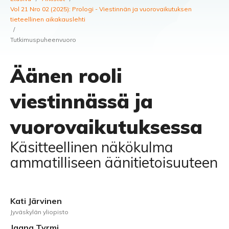
Vol 21 Nro 02 (2025): Prologi - Viestinnän ja vuorovaikutuksen
tieteellinen aikakauslehti
/
Tutkimuspuheenvuoro
Äänen rooli
viestinnässä ja
vuorovaikutuksessa
Käsitteellinen näkökulma
ammatilliseen äänitietoisuuteen
Kati Järvinen
Jyväskylän yliopisto
Jaana Tyrmi