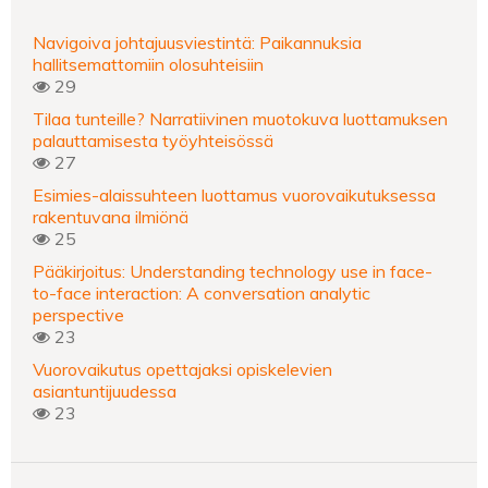
Navigoiva johtajuusviestintä: Paikannuksia
hallitsemattomiin olosuhteisiin
29
Tilaa tunteille? Narratiivinen muotokuva luottamuksen
palauttamisesta työyhteisössä
27
Esimies-alaissuhteen luottamus vuorovaikutuksessa
rakentuvana ilmiönä
25
Pääkirjoitus: Understanding technology use in face-
to-face interaction: A conversation analytic
perspective
23
Vuorovaikutus opettajaksi opiskelevien
asiantuntijuudessa
23