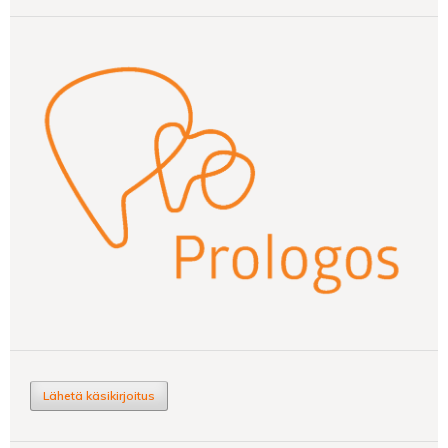
Lähetä käsikirjoitus