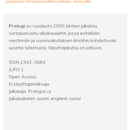
JaaSamoin 4.0 Kansainvälinen Julkinen -lisenssillä
.
Prologi
on vuodesta 2005 lähtien julkaistu
vertaisarvioitu aikakauslehti, jossa esitellään
viestinnän ja vuorovaikutuksen ilmiöihin kohdistuvaa
uusinta tutkimusta. Kirjoittajakutsu on jatkuva.
ISSN 2342-3684
JUFO 1
Open Access
Ei kirjoittajamaksuja
Julkaisija: Prologos ry
Julkaisukielet: suomi, englanti, ruotsi