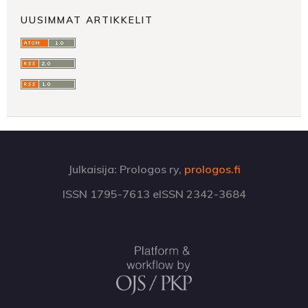
UUSIMMAT ARTIKKELIT
Julkaisija: Prologos ry,
prologos.fi
ISSN 1795-7613 eISSN 2342-3684