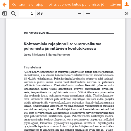
Kohtaamisia rajapinnoilla: vuorovaikutus puhumista jännittävien koulutuksessa
Palvelua ylläpitää
Tieteellisten seurain valtuuskunta
.