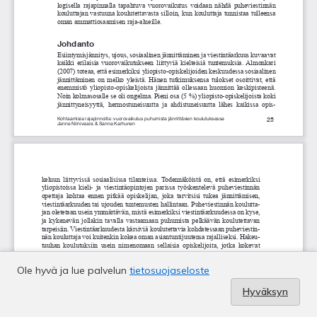
Ole hyvä ja lue palvelun
tietosuojaseloste
Hyväksyn