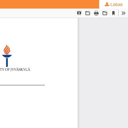
Lataa
ta
.