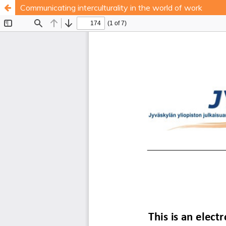
Communicating interculturality in the world of work