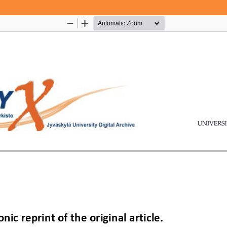
Palvelua ylläpitää
Tieteellisten seurain valtuuskun