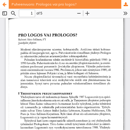
Puheenvuoro: Prologos vai pro logos?
Palvelua ylläpitää
Tieteellisten seurain valtuuskunta
.