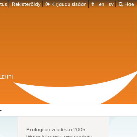
itus
Rekisteröidy
Kirjaudu sisään
fi
en
sv
Hae
LEHTI
Prologi
on vuodesta 2005