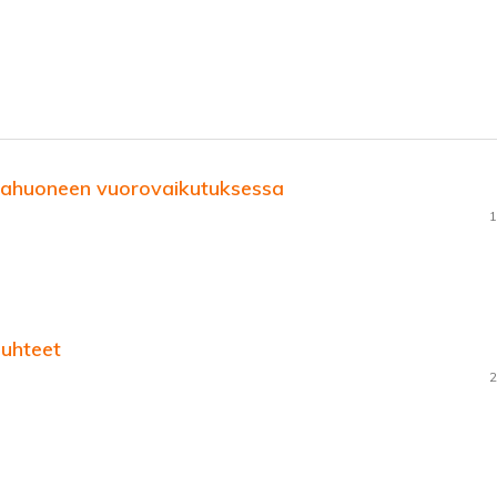
kahuoneen vuorovaikutuksessa
1
suhteet
2