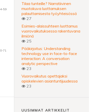
Tilaa tunteille? Narratiivinen
muotokuva luottamuksen
4-59
palauttamisesta työyhteisössä
27
Esimies-alaissuhteen luottamus
vuorovaikutuksessa rakentuvana
ilmiönä
25
Pääkirjoitus: Understanding
0-71
technology use in face-to-face
interaction: A conversation
analytic perspective
23
Vuorovaikutus opettajaksi
opiskelevien asiantuntijuudessa
23
UUSIMMAT ARTIKKELIT