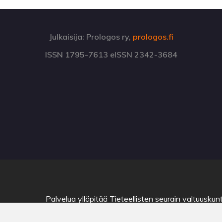
Julkaisija: Prologos ry,
prologos.fi
ISSN 1795-7613 eISSN 2342-3684
Palvelua ylläpitää
Tieteellisten seurain valtuuskun