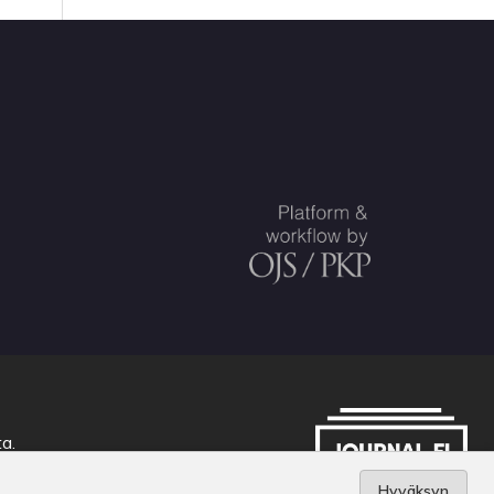
ta
.
Hyväksyn