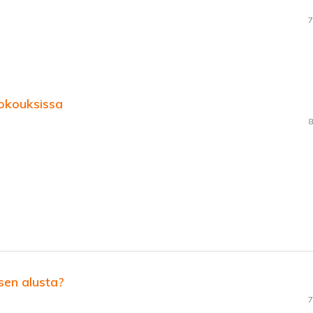
7
okouksissa
8
sen alusta?
7