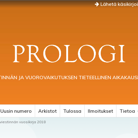
Lähetä käsikirjo
TINNÄN JA VUOROVAIKUTUKSEN TIETEELLINEN AIKAKAUS
Uusin numero
Arkistot
Tulossa
Ilmoitukset
Tietoa
eviestinnän vuosikirja 2018