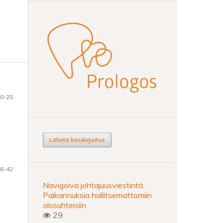
0-25
Lähetä käsikirjoitus
6-42
Navigoiva johtajuusviestintä:
Paikannuksia hallitsemattomiin
olosuhteisiin
29