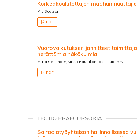
Korkeakoulutettujen maahanmuuttajien
Mia Scotson
PDF
Vuorovaikutuksen jännitteet toimittaja
herättämiä näkökulmia
Maija Gerlander, Mikko Hautakangas, Laura Ahva
PDF
LECTIO PRAECURSORIA
Sairaalatyöyhteisön hallinnollisessa 