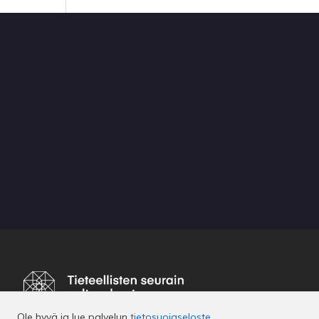
Ole hyvä ja lue palvelun
tietosuojaseloste