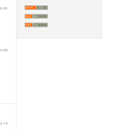
8-83
4-88
2-74