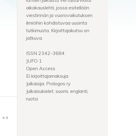
lähtien julkaistu vertaisarvioitu
aikakauslehti, jossa esitellään
viestinnän ja vuorovaikutuksen
ilmiöihin kohdistuvaa uusinta
tutkimusta. Kirjoittajakutsu on
jatkuva.
ISSN 2342-3684
JUFO 1
Open Access
Ei kirjoittajamaksuja
Julkaisija: Prologos ry
Julkaisukielet: suomi, englanti,
ruotsi
4-9