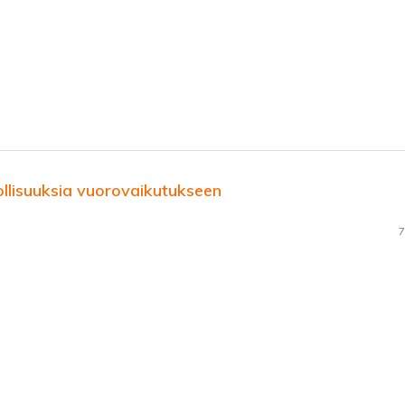
llisuuksia vuorovaikutukseen
7