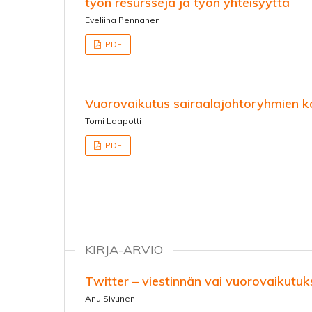
työn resursseja ja työn yhteisyyttä
Eveliina Pennanen
PDF
Vuorovaikutus sairaalajohtoryhmien k
Tomi Laapotti
PDF
KIRJA-ARVIO
Twitter – viestinnän vai vuorovaikutuk
Anu Sivunen