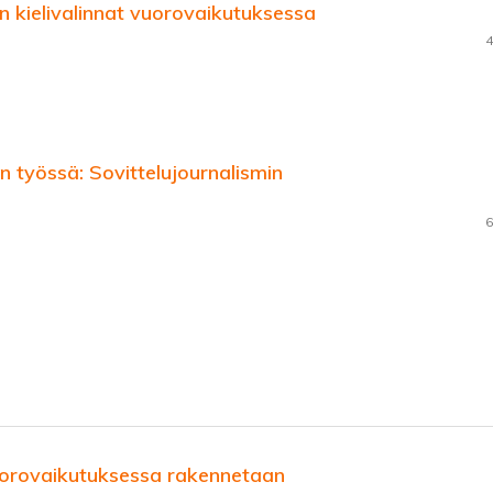
 kielivalinnat vuorovaikutuksessa
4
n työssä: Sovittelujournalismin
6
vuorovaikutuksessa rakennetaan