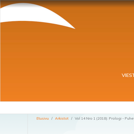
VIES
Etusivu
/
Arkistot
/
Vol 14 Nro 1 (2018): Prologi - Puh