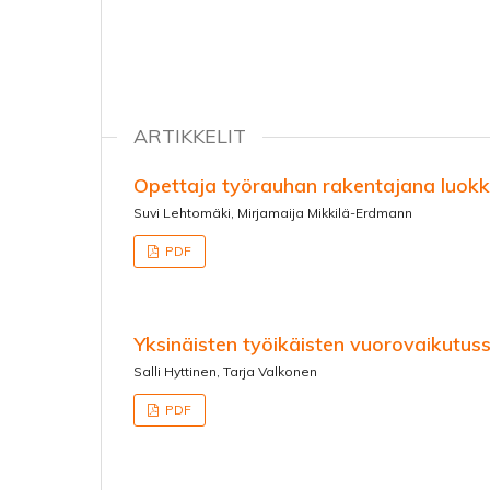
ARTIKKELIT
Opettaja työrauhan rakentajana luok
Suvi Lehtomäki, Mirjamaija Mikkilä-Erdmann
PDF
Yksinäisten työikäisten vuorovaikutus
Salli Hyttinen, Tarja Valkonen
PDF