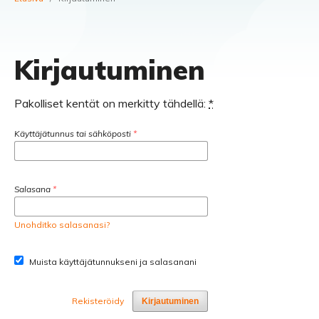
Kirjautuminen
Pakolliset kentät on merkitty tähdellä:
*
Käyttäjätunnus tai sähköposti
*
Salasana
*
Unohditko salasanasi?
Muista käyttäjätunnukseni ja salasanani
Rekisteröidy
Kirjautuminen