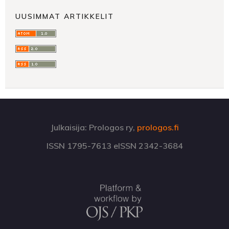
UUSIMMAT ARTIKKELIT
Julkaisija: Prologos ry,
prologos.fi
ISSN 1795-7613 eISSN 2342-3684