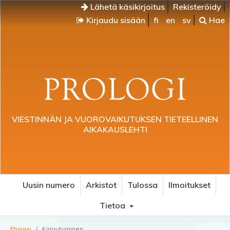
Lähetä käsikirjoitus
Rekisteröidy
Kirjaudu sisään
fi
en
sv
Hae
VIESTINNÄN JA VUOROVAIKUTUKSEN TIETEELLINEN
AIKAKAUSLEHTI
Uusin numero
Arkistot
Tulossa
Ilmoitukset
Tietoa
Etusivu
/
Kirjautuminen