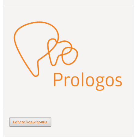
Lähetä käsikirjoitus