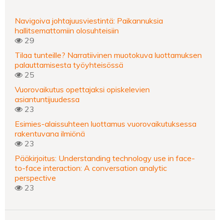
Navigoiva johtajuusviestintä: Paikannuksia
hallitsemattomiin olosuhteisiin
29
Tilaa tunteille? Narratiivinen muotokuva luottamuksen
palauttamisesta työyhteisössä
25
Vuorovaikutus opettajaksi opiskelevien
asiantuntijuudessa
23
Esimies-alaissuhteen luottamus vuorovaikutuksessa
rakentuvana ilmiönä
23
Pääkirjoitus: Understanding technology use in face-
to-face interaction: A conversation analytic
perspective
23