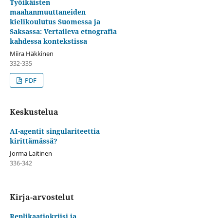
Työikäisten
maahanmuuttaneiden
kielikoulutus Suomessa ja
Saksassa: Vertaileva etnografia
kahdessa kontekstissa
Miira Häkkinen
332-335
PDF
Keskustelua
AI-agentit singulariteettia
kirittämässä?
Jorma Laitinen
336-342
Kirja-arvostelut
Replikaatiokriisi ja