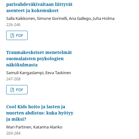
parisuhdeväkivaltaan liittyvät
asenteet ja kokemukset
Salla Kaikkonen, Simone Gorinelli, Ana Gallego, Juha Holma
226-246
PDF
Traumakeskeiset menetelmät
suomalaisten psykologien
näkökulmasta
Samuli Kangaslampi, Eeva Taskinen
247-268
PDF
Cool Kids hoito ja lasten ja
nuorten ahdistus: kuka hyötyy
ja miksi?
Mari Partinen, Katarina Alanko
269-284