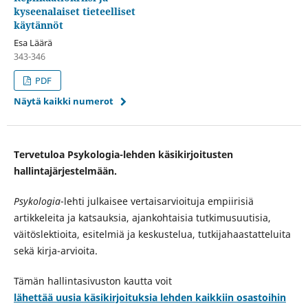
kyseenalaiset tieteelliset
käytännöt
Esa Läärä
343-346
PDF
Näytä kaikki numerot
Tervetuloa Psykologia-lehden käsikirjoitusten
hallintajärjestelmään.
Psykologia
-lehti julkaisee vertaisarvioituja empiirisiä
artikkeleita ja katsauksia, ajankohtaisia tutkimusuutisia,
väitöslektioita, esitelmiä ja keskustelua, tutkijahaastatteluita
sekä kirja-arvioita.
Tämän hallintasivuston kautta voit
lähettää uusia käsikirjoituksia lehden kaikkiin osastoihin