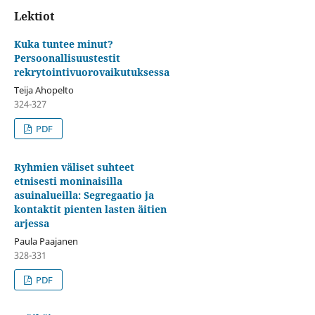
Lektiot
Kuka tuntee minut?
Persoonallisuustestit
rekrytointivuorovaikutuksessa
Teija Ahopelto
324-327
PDF
Ryhmien väliset suhteet
etnisesti moninaisilla
asuinalueilla: Segregaatio ja
kontaktit pienten lasten äitien
arjessa
Paula Paajanen
328-331
PDF