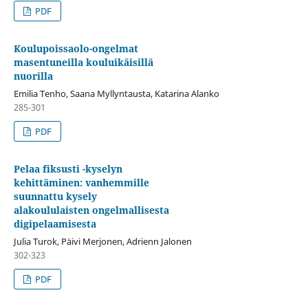
PDF
Koulupoissaolo-ongelmat
masentuneilla kouluikäisillä
nuorilla
Emilia Tenho, Saana Myllyntausta, Katarina Alanko
285-301
PDF
Pelaa fiksusti -kyselyn
kehittäminen: vanhemmille
suunnattu kysely
alakoululaisten ongelmallisesta
digipelaamisesta
Julia Turok, Päivi Merjonen, Adrienn Jalonen
302-323
PDF