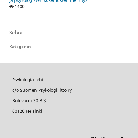
ja psykologisten kokemusten merkitys
1400
Selaa
Kategoriat
Psykologia-lehti
c/o Suomen Psykologiliitto ry
Bulevardi 30 B 3
00120 Helsinki