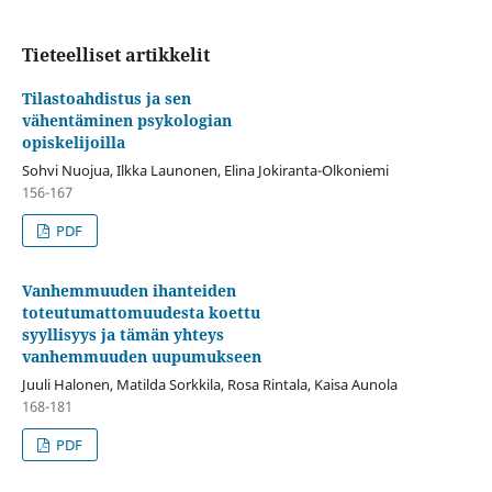
Tieteelliset artikkelit
Tilastoahdistus ja sen
vähentäminen psykologian
opiskelijoilla
Sohvi Nuojua, Ilkka Launonen, Elina Jokiranta-Olkoniemi
156-167
PDF
Vanhemmuuden ihanteiden
toteutumattomuudesta koettu
syyllisyys ja tämän yhteys
vanhemmuuden uupumukseen
Juuli Halonen, Matilda Sorkkila, Rosa Rintala, Kaisa Aunola
168-181
PDF