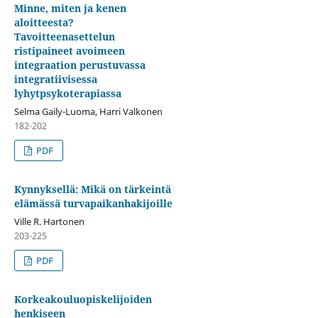
Minne, miten ja kenen
aloitteesta?
Tavoitteenasettelun
ristipaineet avoimeen
integraation perustuvassa
integratiivisessa
lyhytpsykoterapiassa
Selma Gaily-Luoma, Harri Valkonen
182-202
PDF
Kynnyksellä: Mikä on tärkeintä
elämässä turvapaikanhakijoille
Ville R. Hartonen
203-225
PDF
Korkeakouluopiskelijoiden
henkiseen