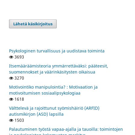
Lähetä käsikirjoitus
Psykologinen turvallisuus ja uudistava toiminta
3693
Itsemääräämisteoria ymmärrettäväksi: pääteesit,
suomennokset ja väärinkäsitysten oikaisua
3270
Motivointiko manipulointia? : Motivaation ja
motivoitumisen sosiaalipsykologiaa
1618
Välttelevä ja rajoittunut syömishäiriö (ARFID)
autismikirjon (ASD) lapsilla
1503
Palautuminen työstä vapaa-ajalla ja tauoilla: toimintojen