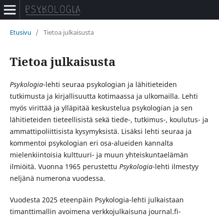
Etusivu
/
Tietoa julkaisusta
Tietoa julkaisusta
Psykologia
-lehti seuraa psykologian ja lähitieteiden
tutkimusta ja kirjallisuutta kotimaassa ja ulkomailla. Lehti
myös virittää ja ylläpitää keskustelua psykologian ja sen
lähitieteiden tieteellisistä sekä tiede-, tutkimus-, koulutus- ja
ammattipoliittisista kysymyksistä. Lisäksi lehti seuraa ja
kommentoi psykologian eri osa-alueiden kannalta
mielenkiintoisia kulttuuri- ja muun yhteiskuntaelämän
ilmiöitä. Vuonna 1965 perustettu
Psykologia
-lehti ilmestyy
neljänä numerona vuodessa.
Vuodesta 2025 eteenpäin Psykologia-lehti julkaistaan
timanttimallin avoimena verkkojulkaisuna journal.fi-