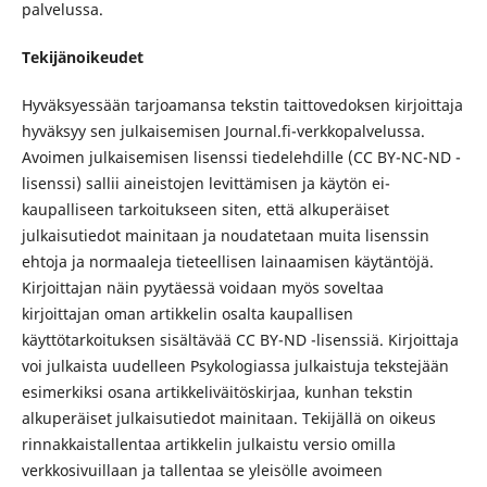
palvelussa.
Tekijänoikeudet
Hyväksyessään tarjoamansa tekstin taittovedoksen kirjoittaja
hyväksyy sen julkaisemisen Journal.fi-verkkopalvelussa.
Avoimen julkaisemisen lisenssi tiedelehdille (CC BY-NC-ND -
lisenssi) sallii aineistojen levittämisen ja käytön ei-
kaupalliseen tarkoitukseen siten, että alkuperäiset
julkaisutiedot mainitaan ja noudatetaan muita lisenssin
ehtoja ja normaaleja tieteellisen lainaamisen käytäntöjä.
Kirjoittajan näin pyytäessä voidaan myös soveltaa
kirjoittajan oman artikkelin osalta kaupallisen
käyttötarkoituksen sisältävää CC BY-ND -lisenssiä. Kirjoittaja
voi julkaista uudelleen Psykologiassa julkaistuja tekstejään
esimerkiksi osana artikkeliväitöskirjaa, kunhan tekstin
alkuperäiset julkaisutiedot mainitaan. Tekijällä on oikeus
rinnakkaistallentaa artikkelin julkaistu versio omilla
verkkosivuillaan ja tallentaa se yleisölle avoimeen