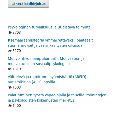
Lähetä käsikirjoitus
Psykologinen turvallisuus ja uudistava toiminta
3703
Itsemääräämisteoria ymmärrettäväksi: pääteesit,
suomennokset ja väärinkäsitysten oikaisua
3270
Motivointiko manipulointia? : Motivaation ja
motivoitumisen sosiaalipsykologiaa
1619
Välttelevä ja rajoittunut syömishäiriö (ARFID)
autismikirjon (ASD) lapsilla
1503
Palautuminen työstä vapaa-ajalla ja tauoilla: toimintojen
ja psykologisten kokemusten merkitys
1400