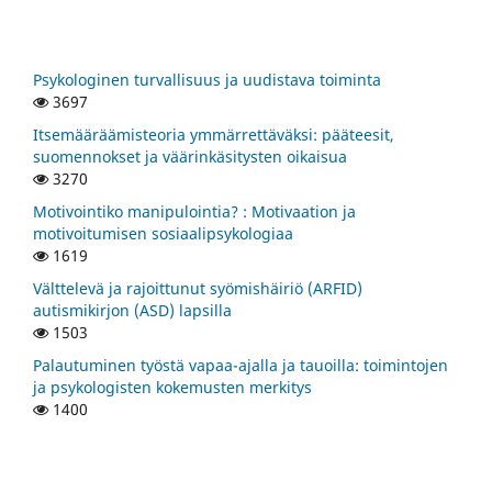
Psykologinen turvallisuus ja uudistava toiminta
3697
Itsemääräämisteoria ymmärrettäväksi: pääteesit,
suomennokset ja väärinkäsitysten oikaisua
3270
Motivointiko manipulointia? : Motivaation ja
motivoitumisen sosiaalipsykologiaa
1619
Välttelevä ja rajoittunut syömishäiriö (ARFID)
autismikirjon (ASD) lapsilla
1503
Palautuminen työstä vapaa-ajalla ja tauoilla: toimintojen
ja psykologisten kokemusten merkitys
1400