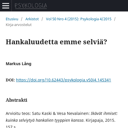
Etusivu
/
Arkistot
/
Vol 50 Nro 4 (2015): Psykologia 4/2015
/
Kirja-arvostelut
Hankaluudetta emme selviä?
Markus Lång
DOI:
https://doi.org/10.62443/psykologia.v50i4.145341
Abstrakti
Arvioitu teos: Satu Kaski & Vesa Nevalainen:
Ikävät ihmiset:
kuinka selviytyä hankalien tyyppien kanssa
. Kirjapaja, 2015.
157 s.