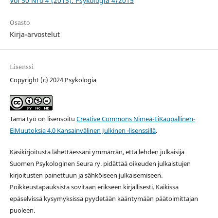
Vol 50 Nro 4 (2015): Psykologia 4/2015
Osasto
Kirja-arvostelut
Lisenssi
Copyright (c) 2024 Psykologia
Tämä työ on lisensoitu
Creative Commons Nimeä-EiKaupallinen-
EiMuutoksia 4.0 Kansainvälinen Julkinen -lisenssillä
.
Käsikirjoitusta lähettäessäni ymmärrän, että lehden julkaisija
Suomen Psykologinen Seura ry. pidättää oikeuden julkaistujen
kirjoitusten painettuun ja sähköiseen julkaisemiseen.
Poikkeustapauksista sovitaan erikseen kirjallisesti. Kaikissa
epäselvissä kysymyksissä pyydetään kääntymään päätoimittajan
puoleen.