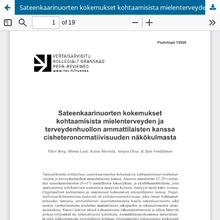
Sateenkaarinuorten kokemukset kohtaamisista mielenterveyden ja terveydenhuollon ammattilaisten kanssa cisheteronormatiivisuuden näkökulmasta
Palvelua ylläpitää
Tieteellisten seurain valtuuskunta
.