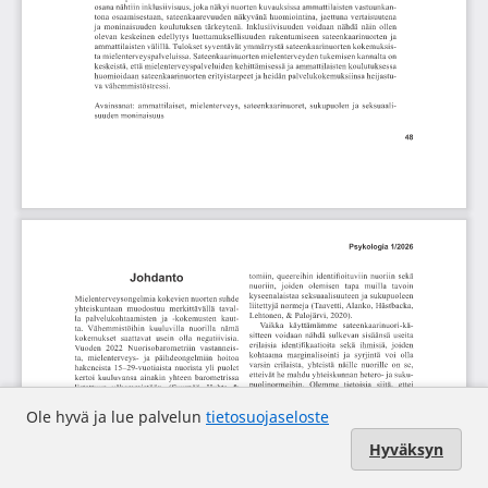
Ole hyvä ja lue palvelun
tietosuojaseloste
Hyväksyn