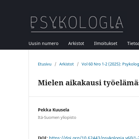
Uusin numero
Arkistot
Ilmoitukset
Tieto
Etusivu
/
Arkistot
/
Vol 60 Nro 1-2 (2025): Psykolo
Mielen aikakausi työelämä
Pekka Kuusela
Itä-Suomen yliopisto
DOI:
https://doi.org/10.62443/psykologia.v60i1