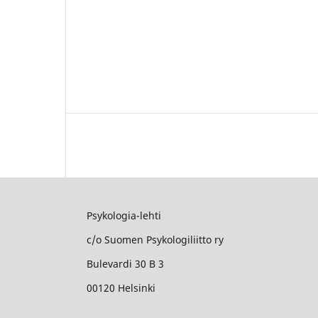
Psykologia-lehti
c/o Suomen Psykologiliitto ry
Bulevardi 30 B 3
00120 Helsinki