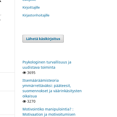
Kirjoittajille
Kirjastonhoitajille
Lähetä käsikirjoitus
Psykologinen turvallisuus ja
uudistava toiminta
3695
Itsemääräämisteoria
ymmärrettäväksi: pääteesit,
suomennokset ja väärinkäsitysten
oikaisua
3270
Motivointiko manipulointia? :
Motivaation ja motivoitumisen