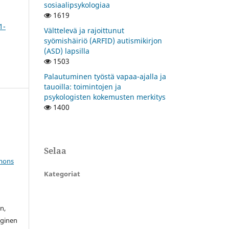
sosiaalipsykologiaa
1619
1-
Välttelevä ja rajoittunut
syömishäiriö (ARFID) autismikirjon
(ASD) lapsilla
1503
Palautuminen työstä vapaa-ajalla ja
tauoilla: toimintojen ja
psykologisten kokemusten merkitys
1400
Selaa
mons
Kategoriat
n,
oginen