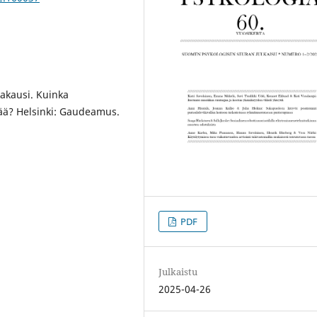
kakausi. Kuinka
mää? Helsinki: Gaudeamus.
PDF
Julkaistu
2025-04-26