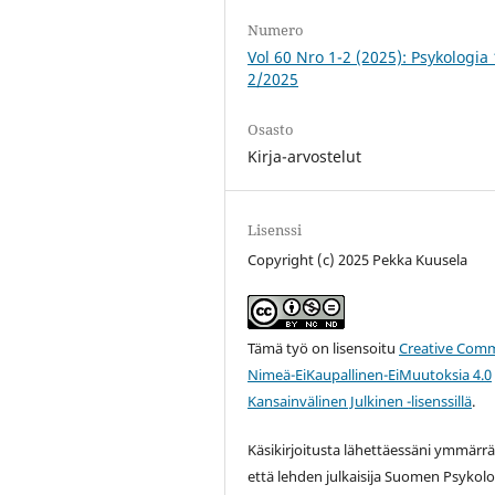
Numero
Vol 60 Nro 1-2 (2025): Psykologia 
2/2025
Osasto
Kirja-arvostelut
Lisenssi
Copyright (c) 2025 Pekka Kuusela
Tämä työ on lisensoitu
Creative Com
Nimeä-EiKaupallinen-EiMuutoksia 4.0
Kansainvälinen Julkinen -lisenssillä
.
Käsikirjoitusta lähettäessäni ymmärrä
että lehden julkaisija Suomen Psykol