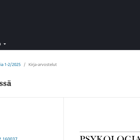
a
gia 1-2/2025
/
Kirja-arvostelut
ssä
-2.160037