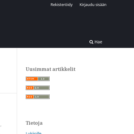
Rekisteröidy
Kirjaudu sisään
Hae
Uusimmat artikkelit
Tietoja
Lukijoille