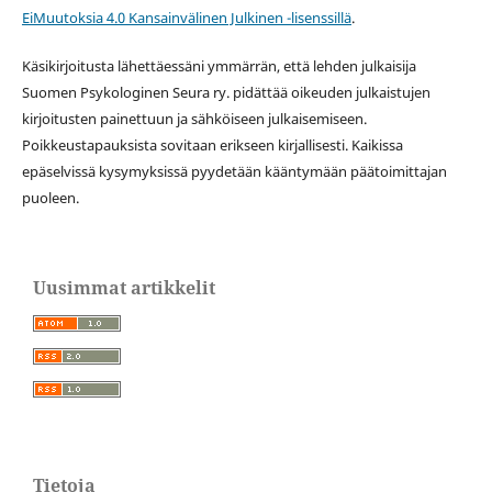
EiMuutoksia 4.0 Kansainvälinen Julkinen -lisenssillä
.
Käsikirjoitusta lähettäessäni ymmärrän, että lehden julkaisija
Suomen Psykologinen Seura ry. pidättää oikeuden julkaistujen
kirjoitusten painettuun ja sähköiseen julkaisemiseen.
Poikkeustapauksista sovitaan erikseen kirjallisesti. Kaikissa
epäselvissä kysymyksissä pyydetään kääntymään päätoimittajan
puoleen.
Uusimmat artikkelit
Tietoja