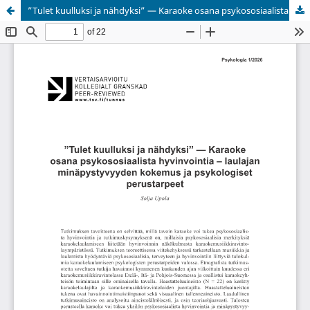
”Tulet kuulluksi ja nähdyksi” — Karaoke osana psykososiaalista hyvinvointia – laulajan minäpystyvyyden kokemus ja psykologiset perustarpeet
Palvelua ylläpitää
Tieteellisten seurain valtuuskunta
.