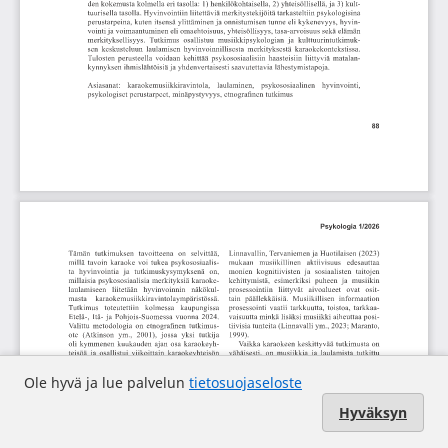
Ole hyvä ja lue palvelun
tietosuojaseloste
Hyväksyn