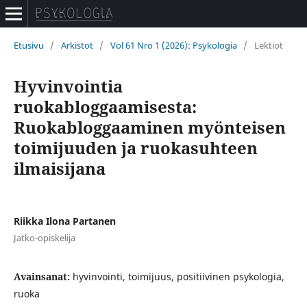
Etusivu
/
Arkistot
/
Vol 61 Nro 1 (2026): Psykologia
/
Lektiot
Hyvinvointia
ruokabloggaamisesta:
Ruokabloggaaminen myönteisen
toimijuuden ja ruokasuhteen
ilmaisijana
Riikka Ilona Partanen
Jatko-opiskelija
Avainsanat:
hyvinvointi, toimijuus, positiivinen psykologia,
ruoka