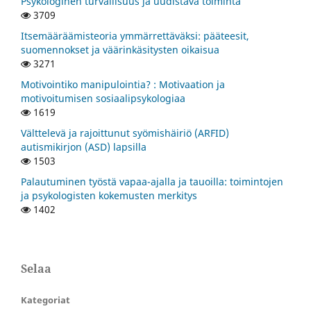
Psykologinen turvallisuus ja uudistava toiminta
3709
Itsemääräämisteoria ymmärrettäväksi: pääteesit,
suomennokset ja väärinkäsitysten oikaisua
3271
Motivointiko manipulointia? : Motivaation ja
motivoitumisen sosiaalipsykologiaa
1619
Välttelevä ja rajoittunut syömishäiriö (ARFID)
autismikirjon (ASD) lapsilla
1503
Palautuminen työstä vapaa-ajalla ja tauoilla: toimintojen
ja psykologisten kokemusten merkitys
1402
Selaa
Kategoriat