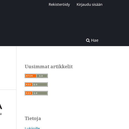
Rekisteröidy
Kirjaudu sisään
Hae
Uusimmat artikkelit
Tietoja
Lukijoille