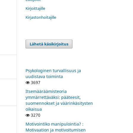
Kirjoittajille
Kirjastonhoitajille
Lähetä käsikirjoitus
Psykologinen turvallisuus ja
uudistava toiminta
3697
Itsemääräämisteoria
ymmärrettäväksi: pääteesit,
suomennokset ja väärinkäsitysten
oikaisua
3270
Motivointiko manipulointia? :
Motivaation ja motivoitumisen