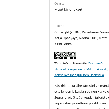
Osasto
Muut kirjoitukset
Lisenssi
Copyright (c) 2026 Raija-Leena Punam
Katja Upadyaya, Noona Kiuru, Mette 
Kirsti Lonka
Tämä työ on lisensoitu
Creative Com
Nimeä-EiKaupallinen-EiMuutoksia 4.0
Kansainvälinen Julkinen -lisenssillä
.
Käsikirjoitusta lähettäessäni ymmärrä
että lehden julkaisija Suomen Psykol
Seura ry. pidättää oikeuden julkaistuj
kirjoitusten painettuun ja sähköiseen