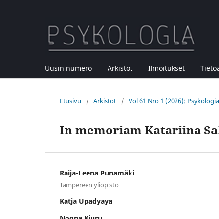
Uusin numero
Arkistot
Ilmoitukset
Tieto
Etusivu
/
Arkistot
/
Vol 61 Nro 1 (2026): Psykologia
In memoriam Katariina Sa
Raija-Leena Punamäki
Tampereen yliopisto
Katja Upadyaya
Noona Kiuru