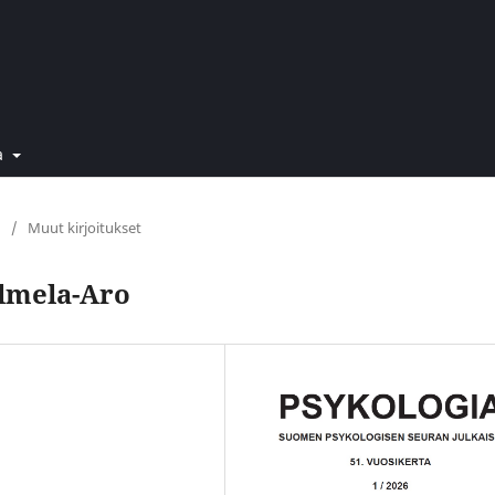
a
/
Muut kirjoitukset
lmela-Aro