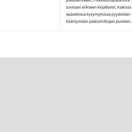
julkaisemiseen. Poikkeustapauksista
sovitaan erikseen kirjallisesti. Kaikissa
epäselvissä kysymyksissä pyydetään
kääntymään päätoimittajan puoleen.