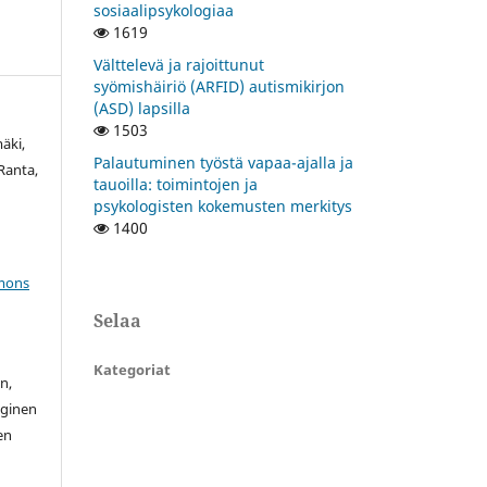
sosiaalipsykologiaa
1619
Välttelevä ja rajoittunut
syömishäiriö (ARFID) autismikirjon
(ASD) lapsilla
1503
äki,
Palautuminen työstä vapaa-ajalla ja
Ranta,
tauoilla: toimintojen ja
psykologisten kokemusten merkitys
1400
mons
Selaa
Kategoriat
n,
oginen
en