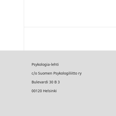
Psykologia-lehti
c/o Suomen Psykologiliitto ry
Bulevardi 30 B 3
00120 Helsinki