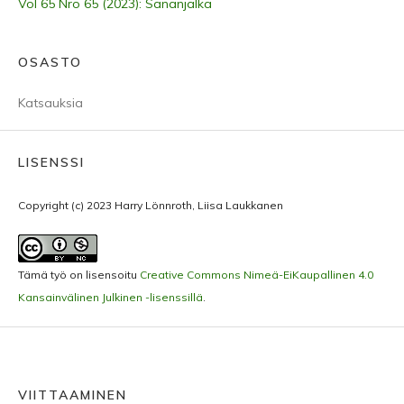
Vol 65 Nro 65 (2023): Sananjalka
OSASTO
Katsauksia
LISENSSI
Copyright (c) 2023 Harry Lönnroth, Liisa Laukkanen
Tämä työ on lisensoitu
Creative Commons Nimeä-EiKaupallinen 4.0
Kansainvälinen Julkinen -lisenssillä
.
VIITTAAMINEN