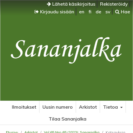
Lähetä käsikirjoitus
Rekisteröidy
Kirjaudu sisään
en
fi
de
sv
Hae
Ilmoitukset
Uusin numero
Arkistot
Tietoa
Tilaa Sananjalka
Etusivu
/
Arkistot
/
Vol 65 Nro 65 (2023): Sananjalka
/
Katsauksia