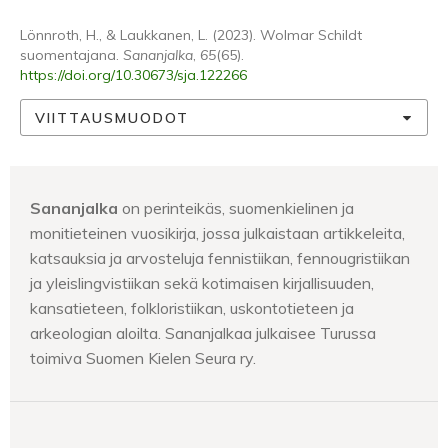
Lönnroth, H., & Laukkanen, L. (2023). Wolmar Schildt
suomentajana.
Sananjalka
,
65
(65).
https://doi.org/10.30673/sja.122266
VIITTAUSMUODOT
Sananjalka
on perinteikäs, suomenkielinen ja
monitieteinen vuosikirja, jossa julkaistaan artikkeleita,
katsauksia ja arvosteluja fennistiikan, fennougristiikan
ja yleislingvistiikan sekä kotimaisen kirjallisuuden,
kansatieteen, folkloristiikan, uskontotieteen ja
arkeologian aloilta. Sananjalkaa julkaisee Turussa
toimiva Suomen Kielen Seura ry.