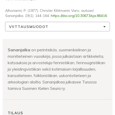
Alhoniemi, P. (1977). Christer Kihlmanin Varo, autuas!.
Sananjalka
,
19
(1), 144-164.
https://doi.org/10.30673/sja.86416
VIITTAUSMUODOT
Sananjalka
on perinteikäs, suomenkielinen ja
monitieteinen vuosikirja, jossa julkaistaan artikkeleita,
katsauksia ja arvosteluja fennistiikan, fennougristiikan
ja yleislingvistiikan sekä kotimaisen kirjallisuuden,
kansatieteen, folkloristiikan, uskontotieteen ja
arkeologian aloilta. Sananjalkaa julkaisee Turussa
toimiva Suomen Kielen Seura ry.
TILAUS