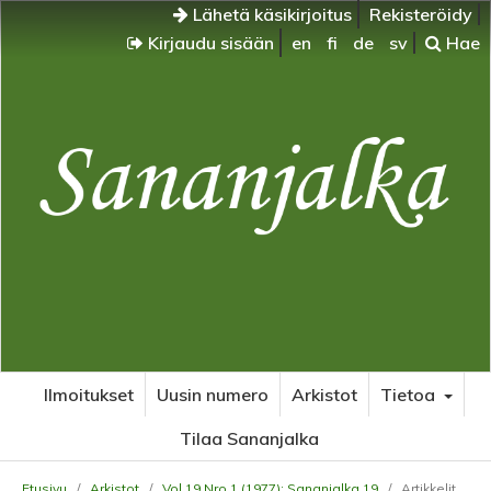
Lähetä käsikirjoitus
Rekisteröidy
Kirjaudu sisään
en
fi
de
sv
Hae
Ilmoitukset
Uusin numero
Arkistot
Tietoa
Tilaa Sananjalka
Etusivu
/
Arkistot
/
Vol 19 Nro 1 (1977): Sananjalka 19
/
Artikkelit