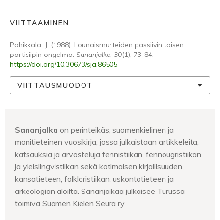
VIITTAAMINEN
Pahikkala, J. (1988). Lounaismurteiden passiivin toisen
partisiipin ongelma.
Sananjalka
,
30
(1), 73-84.
https://doi.org/10.30673/sja.86505
VIITTAUSMUODOT
Sananjalka
on perinteikäs, suomenkielinen ja
monitieteinen vuosikirja, jossa julkaistaan artikkeleita,
katsauksia ja arvosteluja fennistiikan, fennougristiikan
ja yleislingvistiikan sekä kotimaisen kirjallisuuden,
kansatieteen, folkloristiikan, uskontotieteen ja
arkeologian aloilta. Sananjalkaa julkaisee Turussa
toimiva Suomen Kielen Seura ry.