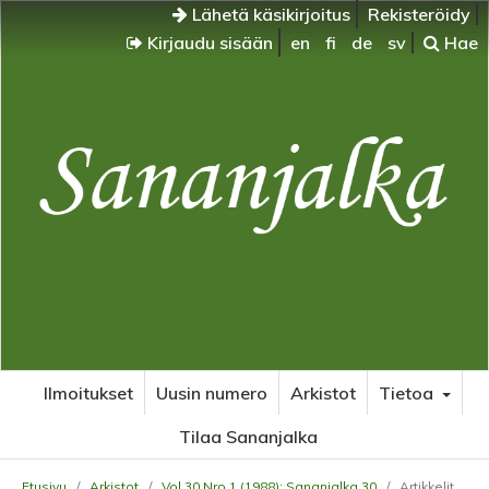
Lähetä käsikirjoitus
Rekisteröidy
Kirjaudu sisään
en
fi
de
sv
Hae
Ilmoitukset
Uusin numero
Arkistot
Tietoa
Tilaa Sananjalka
Etusivu
/
Arkistot
/
Vol 30 Nro 1 (1988): Sananjalka 30
/
Artikkelit