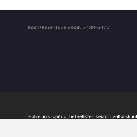
ISSN 0558-4639 eISSN 2489-6470
Palvelua ylläpitää
Tieteellisten seurain valtuuskun