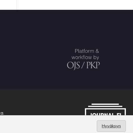
ta
.
Hyväksyn