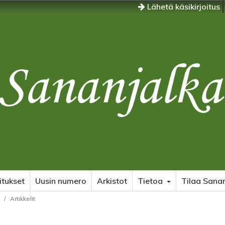
Lähetä käsikirjoitus
itukset
Uusin numero
Arkistot
Tietoa
Tilaa Sanan
/
Artikkelit