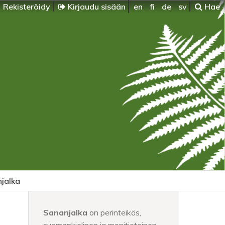
Rekisteröidy
Kirjaudu sisään
en
fi
de
sv
Hae
jalka
Sananjalka
on perinteikäs,