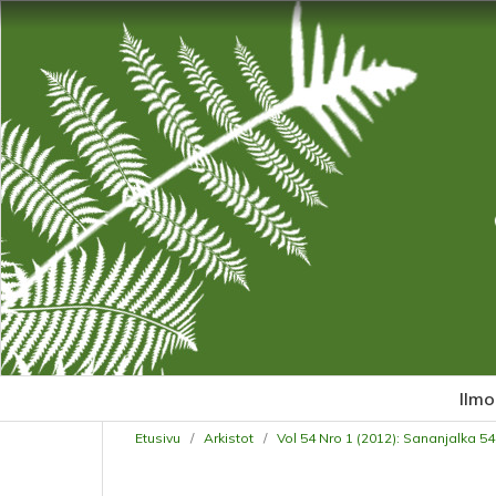
Ilmo
Etusivu
/
Arkistot
/
Vol 54 Nro 1 (2012): Sananjalka 54