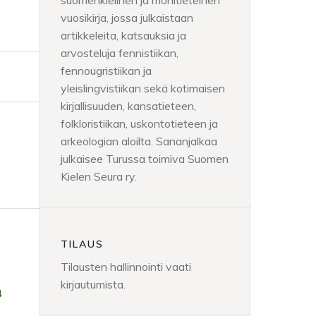
suomenkielinen ja monitieteinen
vuosikirja, jossa julkaistaan
artikkeleita, katsauksia ja
arvosteluja fennistiikan,
fennougristiikan ja
yleislingvistiikan sekä kotimaisen
kirjallisuuden, kansatieteen,
folkloristiikan, uskontotieteen ja
arkeologian aloilta. Sananjalkaa
julkaisee Turussa toimiva Suomen
Kielen Seura ry.
TILAUS
Tilausten hallinnointi vaati
kirjautumista.
4