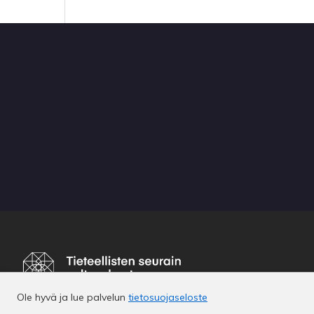
Ole hyvä ja lue palvelun
tietosuojaseloste