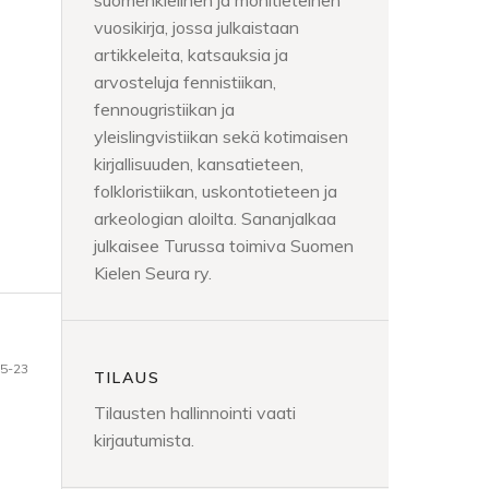
suomenkielinen ja monitieteinen
vuosikirja, jossa julkaistaan
artikkeleita, katsauksia ja
arvosteluja fennistiikan,
fennougristiikan ja
yleislingvistiikan sekä kotimaisen
kirjallisuuden, kansatieteen,
folkloristiikan, uskontotieteen ja
arkeologian aloilta. Sananjalkaa
julkaisee Turussa toimiva Suomen
Kielen Seura ry.
5-23
TILAUS
Tilausten hallinnointi vaati
kirjautumista.