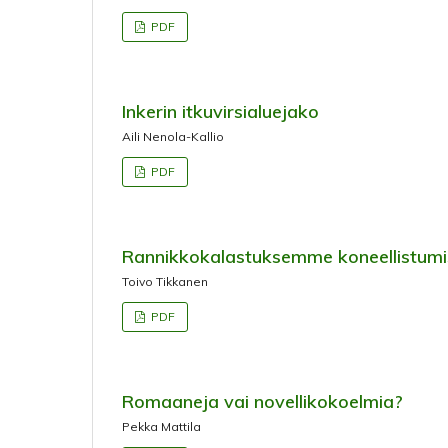
PDF
Inkerin itkuvirsialuejako
Aili Nenola-Kallio
PDF
Rannikkokalastuksemme koneellistumis
Toivo Tikkanen
PDF
Romaaneja vai novellikokoelmia?
Pekka Mattila