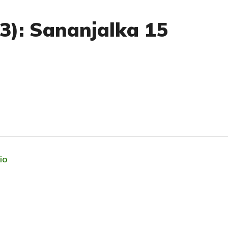
73): Sananjalka 15
io