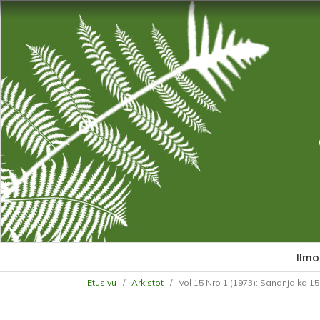
Ilmo
Etusivu
/
Arkistot
/
Vol 15 Nro 1 (1973): Sananjalka 15