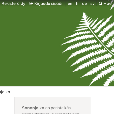
Rekisteröidy
Kirjaudu sisään
en
fi
de
sv
Hae
jalka
Sananjalka
on perinteikäs,