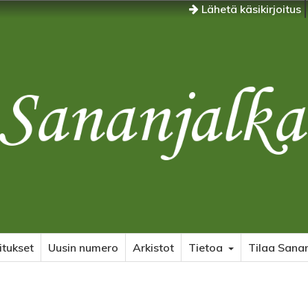
Lähetä käsikirjoitus
itukset
Uusin numero
Arkistot
Tietoa
Tilaa Sanan