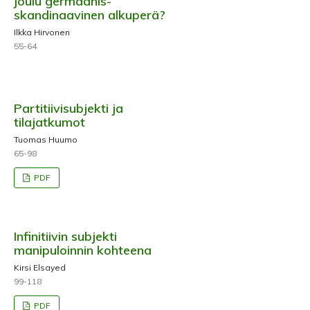
joulu germaanis-
skandinaavinen alkuperä?
Ilkka Hirvonen
55-64
Partitiivisubjekti ja
tilajatkumot
Tuomas Huumo
65-98
PDF
Infinitiivin subjekti
manipuloinnin kohteena
Kirsi Elsayed
99-118
PDF