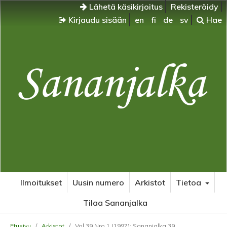
Lähetä käsikirjoitus
Rekisteröidy
Kirjaudu sisään
en
fi
de
sv
Hae
Ilmoitukset
Uusin numero
Arkistot
Tietoa
Tilaa Sananjalka
Etusivu
/
Arkistot
/
Vol 39 Nro 1 (1997): Sananjalka 39