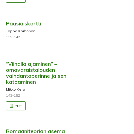
Pääsiäiskortti
Teppo Korhonen
119-142
“Viinalla ajaminen” –
omavaraistalouden
vaihdantaperinne ja sen
katoaminen
Mikko Kero
143-152
PDF
Romaaniteorian asema