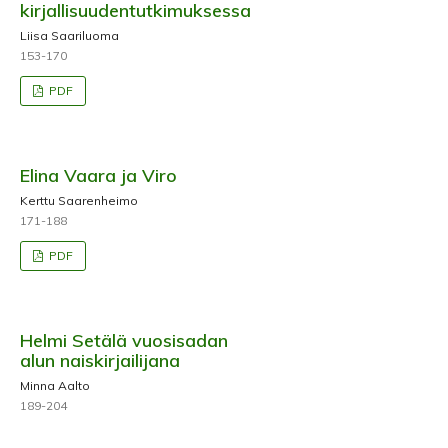
kirjallisuudentutkimuksessa
Liisa Saariluoma
153-170
PDF
Elina Vaara ja Viro
Kerttu Saarenheimo
171-188
PDF
Helmi Setälä vuosisadan
alun naiskirjailijana
Minna Aalto
189-204