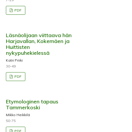
PDF
Läsnäolijaan viittaava hän
Harjavallan, Kokemäen ja
Huittisten
nykypuhekielessä
Katri Priiki
30-49
PDF
Etymologinen tapaus
Tammerkoski
Mikko Heikkilä
50-75
PDF