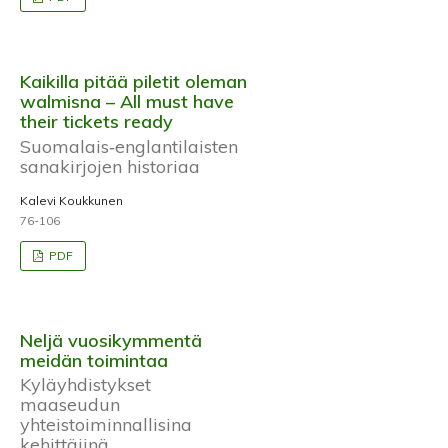
Kaikilla pitää piletit oleman
walmisna – All must have
their tickets ready
Suomalais‐englantilaisten
sanakirjojen historiaa
Kalevi Koukkunen
76-106
PDF
Neljä vuosikymmentä
meidän toimintaa
Kyläyhdistykset
maaseudun
yhteistoiminnallisina
kehittäjinä