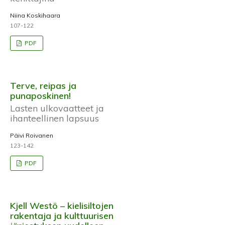
Niina Koskihaara
107-122
PDF
Terve, reipas ja
punaposkinen!
Lasten ulkovaatteet ja
ihanteellinen lapsuus
Päivi Roivanen
123-142
PDF
Kjell Westö – kielisiltojen
rakentaja ja kulttuurisen