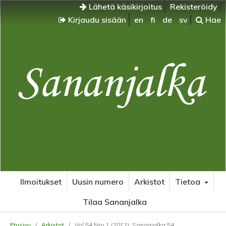
Lähetä käsikirjoitus
Rekisteröidy
Kirjaudu sisään
en
fi
de
sv
Hae
Ilmoitukset
Uusin numero
Arkistot
Tietoa
Tilaa Sananjalka
Etusivu
/
Arkistot
/
Vol 54 Nro 1 (2012): Sananjalka 54