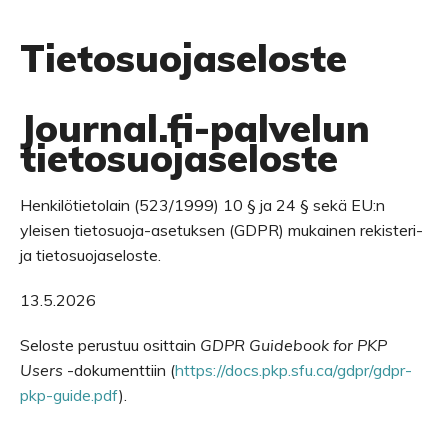
Tietosuojaseloste
Journal.fi-palvelun
tietosuojaseloste
Henkilötietolain (523/1999) 10 § ja 24 § sekä EU:n
yleisen tietosuoja-asetuksen (GDPR) mukainen rekisteri-
ja tietosuojaseloste.
13.5.2026
Seloste perustuu osittain
GDPR Guidebook for PKP
Users
-dokumenttiin (
https://docs.pkp.sfu.ca/gdpr/gdpr-
pkp-guide.pdf
).