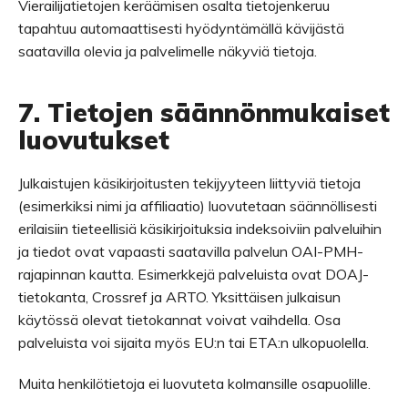
Vierailijatietojen keräämisen osalta tietojenkeruu
tapahtuu automaattisesti hyödyntämällä kävijästä
saatavilla olevia ja palvelimelle näkyviä tietoja.
7. Tietojen säännönmukaiset
luovutukset
Julkaistujen käsikirjoitusten tekijyyteen liittyviä tietoja
(esimerkiksi nimi ja affiliaatio) luovutetaan säännöllisesti
erilaisiin tieteellisiä käsikirjoituksia indeksoiviin palveluihin
ja tiedot ovat vapaasti saatavilla palvelun OAI-PMH-
rajapinnan kautta. Esimerkkejä palveluista ovat DOAJ-
tietokanta, Crossref ja ARTO. Yksittäisen julkaisun
käytössä olevat tietokannat voivat vaihdella. Osa
palveluista voi sijaita myös EU:n tai ETA:n ulkopuolella.
Muita henkilötietoja ei luovuteta kolmansille osapuolille.