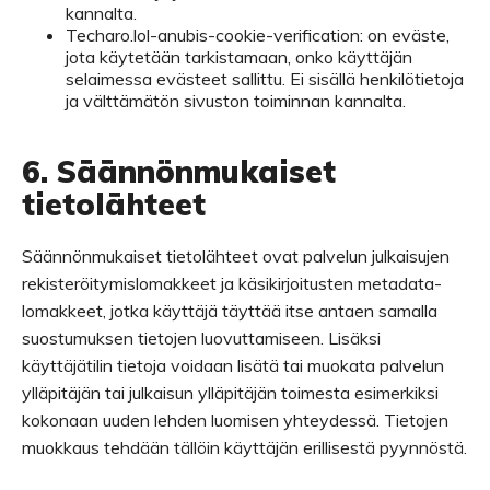
kannalta.
Techaro.lol-anubis-cookie-verification: on eväste,
jota käytetään tarkistamaan, onko käyttäjän
selaimessa evästeet sallittu. Ei sisällä henkilötietoja
ja välttämätön sivuston toiminnan kannalta.
6. Säännönmukaiset
tietolähteet
Säännönmukaiset tietolähteet ovat palvelun julkaisujen
rekisteröitymislomakkeet ja käsikirjoitusten metadata-
lomakkeet, jotka käyttäjä täyttää itse antaen samalla
suostumuksen tietojen luovuttamiseen. Lisäksi
käyttäjätilin tietoja voidaan lisätä tai muokata palvelun
ylläpitäjän tai julkaisun ylläpitäjän toimesta esimerkiksi
kokonaan uuden lehden luomisen yhteydessä. Tietojen
muokkaus tehdään tällöin käyttäjän erillisestä pyynnöstä.