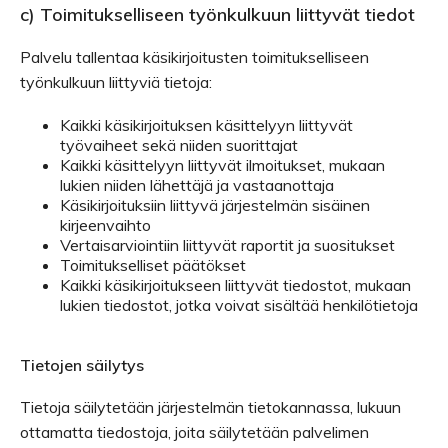
c) Toimitukselliseen työnkulkuun liittyvät tiedot
Palvelu tallentaa käsikirjoitusten toimitukselliseen
työnkulkuun liittyviä tietoja:
Kaikki käsikirjoituksen käsittelyyn liittyvät
työvaiheet sekä niiden suorittajat
Kaikki käsittelyyn liittyvät ilmoitukset, mukaan
lukien niiden lähettäjä ja vastaanottaja
Käsikirjoituksiin liittyvä järjestelmän sisäinen
kirjeenvaihto
Vertaisarviointiin liittyvät raportit ja suositukset
Toimitukselliset päätökset
Kaikki käsikirjoitukseen liittyvät tiedostot, mukaan
lukien tiedostot, jotka voivat sisältää henkilötietoja
Tietojen säilytys
Tietoja säilytetään järjestelmän tietokannassa, lukuun
ottamatta tiedostoja, joita säilytetään palvelimen