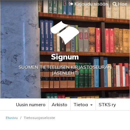
Kirjaudu sisään
Hae
Signum
SUOMEN TIETEELLISEN KIRJASTOSEURAN
JÄSENLEHTI
Uusin numero
Arkisto
Tietoa
STKS ry
Etusivu
/
Tietosuojaseloste