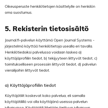
Oikeusperuste henkilötietojen käsittelylle on henkilön
oma suostumus.
5. Rekisterin tietosisältö
Journal.fi-palvelun käyttämä Open Journal Systems -
järjestelmä käyttää henkilötietoja usealla eri tavalla.
Henkilötiedoiksi palvelussa voidaan laskea a)
käyttäjäprofiilin tiedot, b) tekijyyteen liittyvät tiedot, c)
toimitukselliseen prosessiin liittyvät tiedot, d) palvelun
vierailijoihin liittyvät tiedot.
a) Käyttäjäprofiilin tiedot
Käyttäjätilit koskevat koko palvelua, eli samalla
käyttäjätilillä voi olla käyttäjänä useissa palvelun
julkaisuissa. Käyttäjätili liitetään tiettyyn julkaisuun