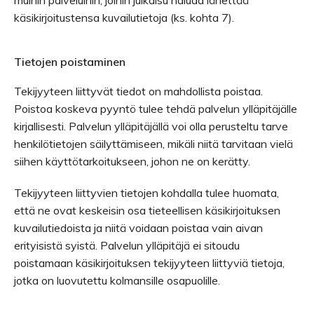
muihin palveluihin, joihin julkaisu haluaa lähettää
käsikirjoitustensa kuvailutietoja (ks. kohta 7).
Tietojen poistaminen
Tekijyyteen liittyvät tiedot on mahdollista poistaa.
Poistoa koskeva pyyntö tulee tehdä palvelun ylläpitäjälle
kirjallisesti. Palvelun ylläpitäjällä voi olla perusteltu tarve
henkilötietojen säilyttämiseen, mikäli niitä tarvitaan vielä
siihen käyttötarkoitukseen, johon ne on kerätty.
Tekijyyteen liittyvien tietojen kohdalla tulee huomata,
että ne ovat keskeisin osa tieteellisen käsikirjoituksen
kuvailutiedoista ja niitä voidaan poistaa vain aivan
erityisistä syistä. Palvelun ylläpitäjä ei sitoudu
poistamaan käsikirjoituksen tekijyyteen liittyviä tietoja,
jotka on luovutettu kolmansille osapuolille.