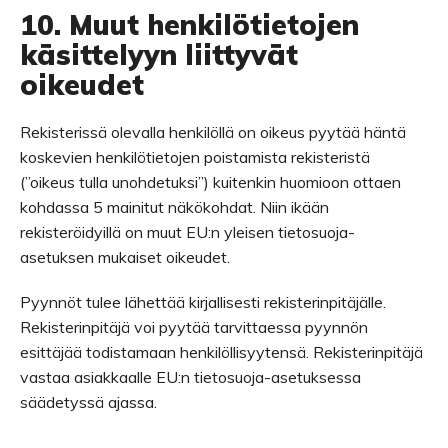
10. Muut henkilötietojen
käsittelyyn liittyvät
oikeudet
Rekisterissä olevalla henkilöllä on oikeus pyytää häntä
koskevien henkilötietojen poistamista rekisteristä
(”oikeus tulla unohdetuksi”) kuitenkin huomioon ottaen
kohdassa 5 mainitut näkökohdat. Niin ikään
rekisteröidyillä on muut EU:n yleisen tietosuoja-
asetuksen mukaiset oikeudet.
Pyynnöt tulee lähettää kirjallisesti rekisterinpitäjälle.
Rekisterinpitäjä voi pyytää tarvittaessa pyynnön
esittäjää todistamaan henkilöllisyytensä. Rekisterinpitäjä
vastaa asiakkaalle EU:n tietosuoja-asetuksessa
säädetyssä ajassa.