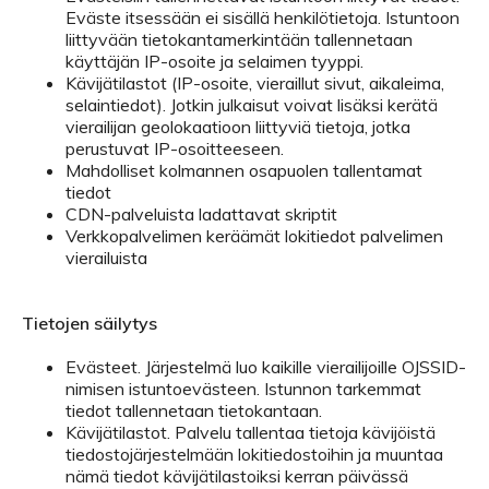
Eväste itsessään ei sisällä henkilötietoja. Istuntoon
liittyvään tietokantamerkintään tallennetaan
käyttäjän IP-osoite ja selaimen tyyppi.
Kävijätilastot (IP-osoite, vieraillut sivut, aikaleima,
selaintiedot). Jotkin julkaisut voivat lisäksi kerätä
vierailijan geolokaatioon liittyviä tietoja, jotka
perustuvat IP-osoitteeseen.
Mahdolliset kolmannen osapuolen tallentamat
tiedot
CDN-palveluista ladattavat skriptit
Verkkopalvelimen keräämät lokitiedot palvelimen
vierailuista
Tietojen säilytys
Evästeet. Järjestelmä luo kaikille vierailijoille OJSSID-
nimisen istuntoevästeen. Istunnon tarkemmat
tiedot tallennetaan tietokantaan.
Kävijätilastot. Palvelu tallentaa tietoja kävijöistä
tiedostojärjestelmään lokitiedostoihin ja muuntaa
nämä tiedot kävijätilastoiksi kerran päivässä