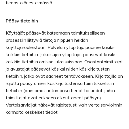
tiedostojärjestelmässä.
Pääsy tietoihin
Käyttäjät pääsevät katsomaan toimitukselliseen
prosessiin liittyviä tietoja riippuen heidän
käyttäjärooleistaan. Palvelun ylläpitäjä pääsee käsiksi
kaikkiin tietoihin. Julkaisujen ylläpitäjät pääsevät käsiksi
kaikkiin tietoihin omissa julkaisuissaan. Osastontoimittajat
ja avustajat pääsevät käsiksi niiden käsikirjoitusten
tietoihin, jotka ovat saaneet tehtäväkseen. Kirjoittajilla on
rajattu pääsy omien käsikirjoitustensa toimituksellisiin
tietoihin (vain omat antamansa tiedot tai tiedot, joihin
toimittajat ovat erikseen oikeuttaneet pääsyn).
Vertaisarvioijat näkevät rajoitetusti vain vertaisarvioinnin
kannalta keskeiset tiedot.