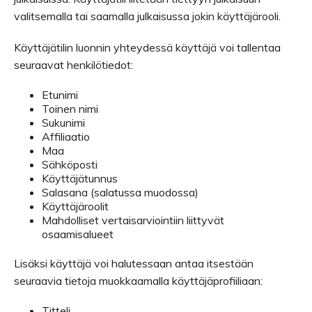
valitsemalla tai saamalla julkaisussa jokin käyttäjärooli.
Käyttäjätilin luonnin yhteydessä käyttäjä voi tallentaa
seuraavat henkilötiedot:
Etunimi
Toinen nimi
Sukunimi
Affiliaatio
Maa
Sähköposti
Käyttäjätunnus
Salasana (salatussa muodossa)
Käyttäjäroolit
Mahdolliset vertaisarviointiin liittyvät
osaamisalueet
Lisäksi käyttäjä voi halutessaan antaa itsestään
seuraavia tietoja muokkaamalla käyttäjäprofiiliaan:
Titteli