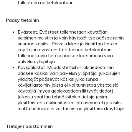
tallentaen ne tietokantaan.
Pääsy tietoihin
Evästeet. Evästeet tallennetaan käyttäjän
selaimen muistiin ja vain käyttäjä itse pääsee niihin
suoraan käsiksi. Palvelu lukee ja kirjoittaa tietoja
käyttäjän evästeestä. Istunnon tietokantaan
tallennettavia tietoja pääsee katsomaan vain
palvelun ylläpitäjä.
Kävijätilastot. Muodostettuihin lokitiedostoihin
pääsee käsiksi vain palvelun ylläpitäjä. Julkaisujen
ylläpitäjät pääsevät käsiksi julkaisunsa
kävijätilastoihin, joista ei voi tunnistaa yksittäisiä
käyttäjiä (myös geolokaatioon liittyvät tiedot).
Julkaisu saattaa tehdä joitakin tietoja (esim.
yksittäisten käsikirjoitusten latausmäärät) julkisiksi,
mutta tiedoista ei voi tunnistaa yksittäisiä käyttäjiä.
Tietojen poistaminen