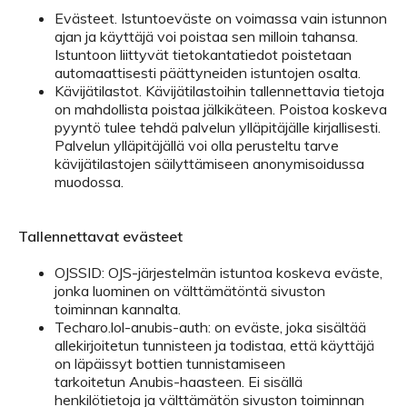
Evästeet. Istuntoeväste on voimassa vain istunnon
ajan ja käyttäjä voi poistaa sen milloin tahansa.
Istuntoon liittyvät tietokantatiedot poistetaan
automaattisesti päättyneiden istuntojen osalta.
Kävijätilastot. Kävijätilastoihin tallennettavia tietoja
on mahdollista poistaa jälkikäteen. Poistoa koskeva
pyyntö tulee tehdä palvelun ylläpitäjälle kirjallisesti.
Palvelun ylläpitäjällä voi olla perusteltu tarve
kävijätilastojen säilyttämiseen anonymisoidussa
muodossa.
Tallennettavat evästeet
OJSSID: OJS-järjestelmän istuntoa koskeva eväste,
jonka luominen on välttämätöntä sivuston
toiminnan kannalta.
Techaro.lol-anubis-auth: on eväste, joka sisältää
allekirjoitetun tunnisteen ja todistaa, että käyttäjä
on läpäissyt bottien tunnistamiseen
tarkoitetun Anubis-haasteen. Ei sisällä
henkilötietoja ja välttämätön sivuston toiminnan