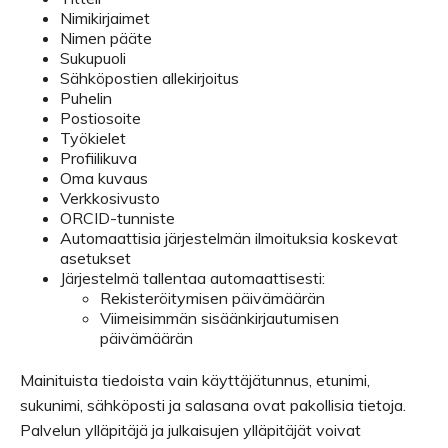
Nimikirjaimet
Nimen pääte
Sukupuoli
Sähköpostien allekirjoitus
Puhelin
Postiosoite
Työkielet
Profiilikuva
Oma kuvaus
Verkkosivusto
ORCID-tunniste
Automaattisia järjestelmän ilmoituksia koskevat
asetukset
Järjestelmä tallentaa automaattisesti:
Rekisteröitymisen päivämäärän
Viimeisimmän sisäänkirjautumisen
päivämäärän
Mainituista tiedoista vain käyttäjätunnus, etunimi,
sukunimi, sähköposti ja salasana ovat pakollisia tietoja.
Palvelun ylläpitäjä ja julkaisujen ylläpitäjät voivat