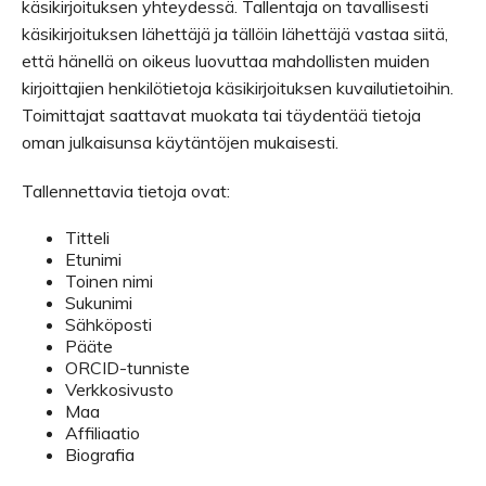
käsikirjoituksen yhteydessä. Tallentaja on tavallisesti
käsikirjoituksen lähettäjä ja tällöin lähettäjä vastaa siitä,
että hänellä on oikeus luovuttaa mahdollisten muiden
kirjoittajien henkilötietoja käsikirjoituksen kuvailutietoihin.
Toimittajat saattavat muokata tai täydentää tietoja
oman julkaisunsa käytäntöjen mukaisesti.
Tallennettavia tietoja ovat:
Titteli
Etunimi
Toinen nimi
Sukunimi
Sähköposti
Pääte
ORCID-tunniste
Verkkosivusto
Maa
Affiliaatio
Biografia