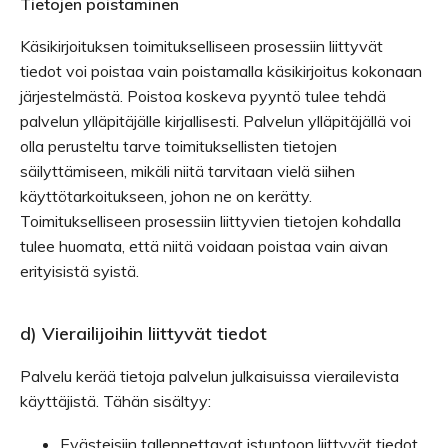
Tietojen poistaminen
Käsikirjoituksen toimitukselliseen prosessiin liittyvät
tiedot voi poistaa vain poistamalla käsikirjoitus kokonaan
järjestelmästä. Poistoa koskeva pyyntö tulee tehdä
palvelun ylläpitäjälle kirjallisesti. Palvelun ylläpitäjällä voi
olla perusteltu tarve toimituksellisten tietojen
säilyttämiseen, mikäli niitä tarvitaan vielä siihen
käyttötarkoitukseen, johon ne on kerätty.
Toimitukselliseen prosessiin liittyvien tietojen kohdalla
tulee huomata, että niitä voidaan poistaa vain aivan
erityisistä syistä.
d) Vierailijoihin liittyvät tiedot
Palvelu kerää tietoja palvelun julkaisuissa vierailevista
käyttäjistä. Tähän sisältyy:
Evästeisiin tallennettavat istuntoon liittyvät tiedot.