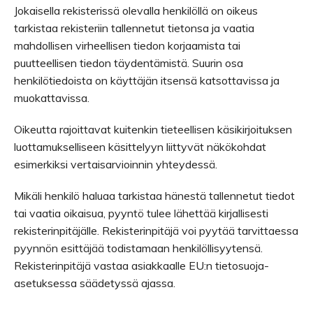
Jokaisella rekisterissä olevalla henkilöllä on oikeus
tarkistaa rekisteriin tallennetut tietonsa ja vaatia
mahdollisen virheellisen tiedon korjaamista tai
puutteellisen tiedon täydentämistä. Suurin osa
henkilötiedoista on käyttäjän itsensä katsottavissa ja
muokattavissa.
Oikeutta rajoittavat kuitenkin tieteellisen käsikirjoituksen
luottamukselliseen käsittelyyn liittyvät näkökohdat
esimerkiksi vertaisarvioinnin yhteydessä.
Mikäli henkilö haluaa tarkistaa hänestä tallennetut tiedot
tai vaatia oikaisua, pyyntö tulee lähettää kirjallisesti
rekisterinpitäjälle. Rekisterinpitäjä voi pyytää tarvittaessa
pyynnön esittäjää todistamaan henkilöllisyytensä.
Rekisterinpitäjä vastaa asiakkaalle EU:n tietosuoja-
asetuksessa säädetyssä ajassa.