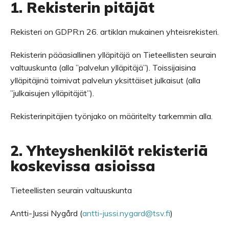
1. Rekisterin pitäjät
Rekisteri on GDPR:n 26. artiklan mukainen yhteisrekisteri.
Rekisterin pääasiallinen ylläpitäjä on Tieteellisten seurain
valtuuskunta (alla ”palvelun ylläpitäjä”). Toissijaisina
ylläpitäjinä toimivat palvelun yksittäiset julkaisut (alla
”julkaisujen ylläpitäjät”).
Rekisterinpitäjien työnjako on määritelty tarkemmin alla.
2. Yhteyshenkilöt rekisteriä
koskevissa asioissa
Tieteellisten seurain valtuuskunta
Antti-Jussi Nygård (
antti-jussi.nygard@tsv.fi
)