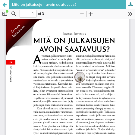
Mitä on julkaisujen avoin saatavuus?
Palvelua ylläpitää
Tieteellisten seurain valtuuskunta
.