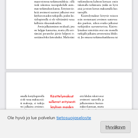
Ole hyvä ja lue palvelun
tietosuojaseloste
Hyväksyn