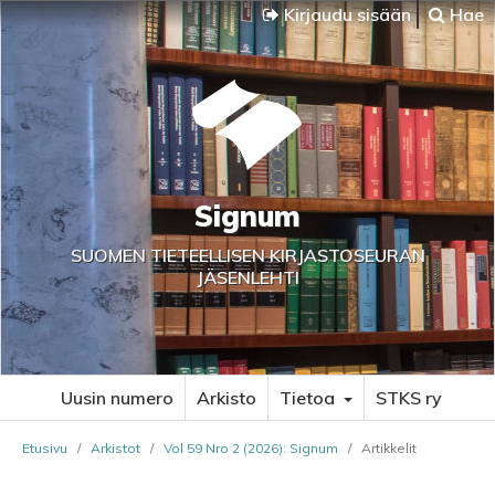
Kirjaudu sisään
Hae
Signum
SUOMEN TIETEELLISEN KIRJASTOSEURAN
JÄSENLEHTI
Uusin numero
Arkisto
Tietoa
STKS ry
Etusivu
/
Arkistot
/
Vol 59 Nro 2 (2026): Signum
/
Artikkelit