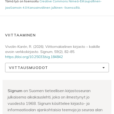
Tämä työ on lisensoitu
Creative Commons Nimeä-EiKaupallinen-
JaaSamoin 4.0 Kansainvälinen Julkinen -lisenssillä
.
VIITTAAMINEN
Vivolin-Karén, R. (2026). Viittomakielinen kirjasto – kaikille
avoin verkkokirjasto.
Signum
,
59
(2), 82–85.
https://doi.org/10.25033/sig.184842
VIITTAUSMUODOT
Signum
on Suomen tieteellisen kirjastoseuran
julkaisema aikakauslehti, joka on ilmestynyt jo
vuodesta 1968. Signum käsittelee kirjasto- ja
informaatioalan ajankohtaisia teemoja ja seuraa alan