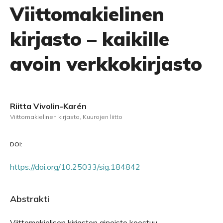
Viittomakielinen
kirjasto – kaikille
avoin verkkokirjasto
Riitta Vivolin-Karén
Viittomakielinen kirjasto, Kuurojen liitto
DOI:
https://doi.org/10.25033/sig.184842
Abstrakti
Viittomakielisen kirjaston aineisto koostuu