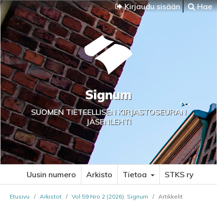
Kirjaudu sisään
Hae
Signum
SUOMEN TIETEELLISEN KIRJASTOSEURAN
JÄSENLEHTI
Uusin numero
Arkisto
Tietoa
STKS ry
Etusivu
/
Arkistot
/
Vol 59 Nro 2 (2026): Signum
/
Artikkelit