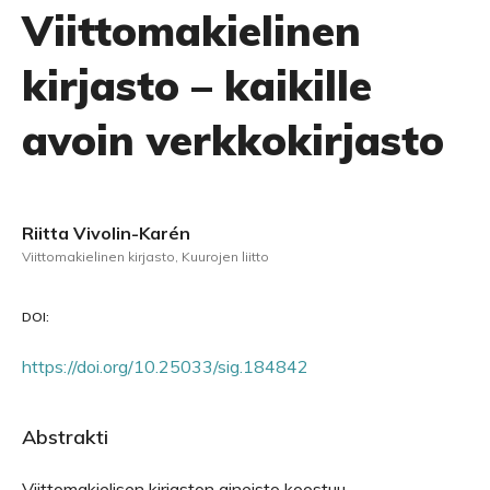
Viittomakielinen
kirjasto – kaikille
avoin verkkokirjasto
Riitta Vivolin-Karén
Viittomakielinen kirjasto, Kuurojen liitto
DOI:
https://doi.org/10.25033/sig.184842
Abstrakti
Viittomakielisen kirjaston aineisto koostuu