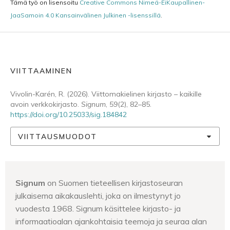
Tämä työ on lisensoitu
Creative Commons Nimeä-EiKaupallinen-
JaaSamoin 4.0 Kansainvälinen Julkinen -lisenssillä
.
VIITTAAMINEN
Vivolin-Karén, R. (2026). Viittomakielinen kirjasto – kaikille
avoin verkkokirjasto.
Signum
,
59
(2), 82–85.
https://doi.org/10.25033/sig.184842
VIITTAUSMUODOT
Signum
on Suomen tieteellisen kirjastoseuran
julkaisema aikakauslehti, joka on ilmestynyt jo
vuodesta 1968. Signum käsittelee kirjasto- ja
informaatioalan ajankohtaisia teemoja ja seuraa alan