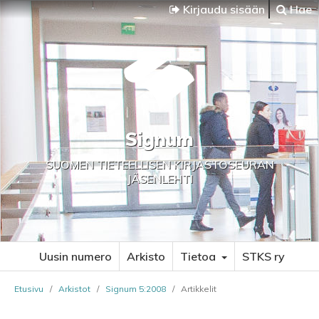
Kirjaudu sisään
Hae
Signum
SUOMEN TIETEELLISEN KIRJASTOSEURAN
JÄSENLEHTI
Uusin numero
Arkisto
Tietoa
STKS ry
Etusivu
/
Arkistot
/
Signum 5:2008
/
Artikkelit