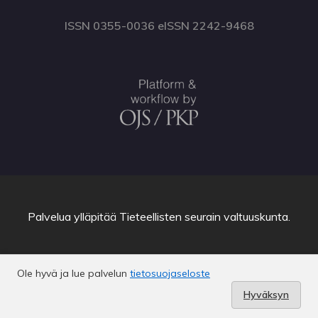
ISSN 0355-0036 eISSN 2242-9468
Palvelua ylläpitää
Tieteellisten seurain valtuuskunta
.
Ole hyvä ja lue palvelun
tietosuojaseloste
Hyväksyn