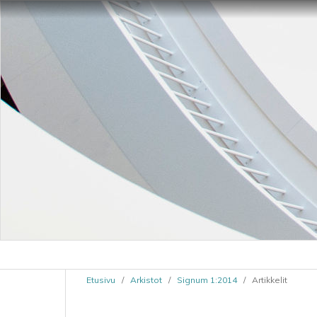
Etusivu
/
Arkistot
/
Signum 1:2014
/
Artikkelit