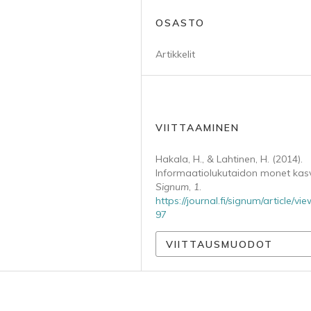
OSASTO
Artikkelit
VIITTAAMINEN
Hakala, H., & Lahtinen, H. (2014).
Informaatiolukutaidon monet kasv
Signum
,
1
.
https://journal.fi/signum/article/vi
97
VIITTAUSMUODOT