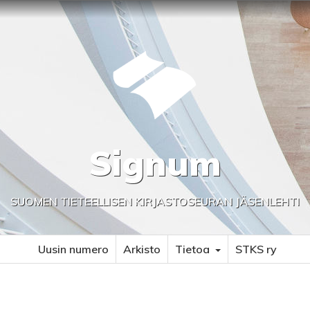
Signum
SUOMEN TIETEELLISEN KIRJASTOSEURAN JÄSENLEHTI
Uusin numero
Arkisto
Tietoa
STKS ry