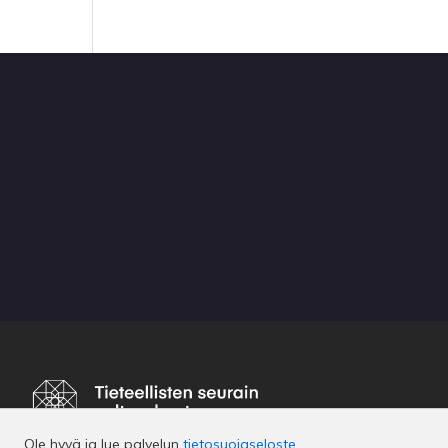
Ole hyvä ja lue palvelun
tietosuojaseloste