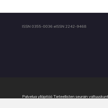
ISSN 0355-0036 eISSN 2242-9468
Palvelua ylläpitää
Tieteellisten seurain valtuuskun