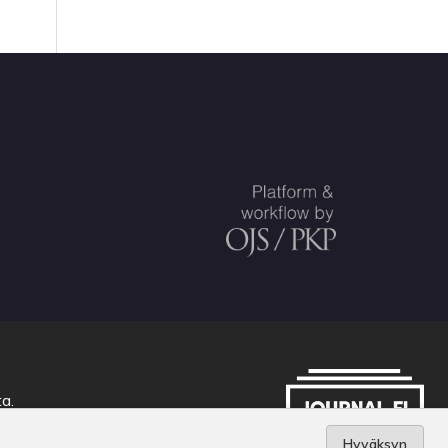
ta
.
Hyväksyn