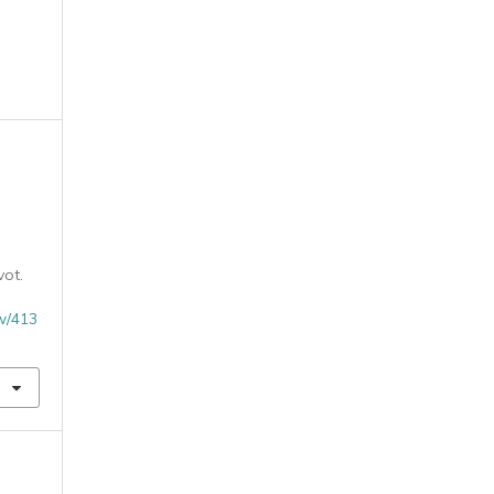
ot.
ew/413