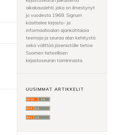
kirjastoseuran julkaisema
aikakauslehti, joka on ilmestynyt
jo vuodesta 1968. Signum
käsittelee kirjasto- ja
informaatioalan ajankohtaisia
teemoja ja seuraa alan kehitystä
sekä välittää jäsenistölle tietoa
Suomen tieteellisen
kirjastoseuran toiminnasta.
UUSIMMAT ARTIKKELIT