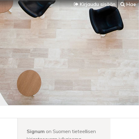
Kirjaudu sisään
Hae
Signum
on Suomen tieteellisen