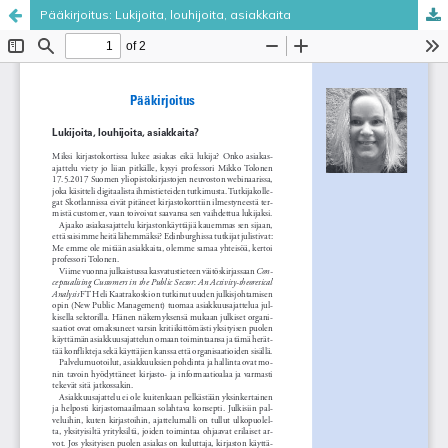
Pääkirjoitus: Lukijoita, louhijoita, asiakkaita
Palvelua ylläpitää
Tieteellisten seurain valtuuskunta
.