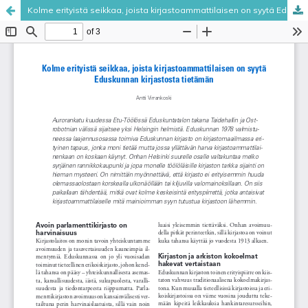
Kolme erityistä seikkaa, joista kirjastoammattilaisen on syytä Eduskunnan kirjastosta tietämän
Palvelua ylläpitää
Tieteellisten seurain valtuuskunta
.