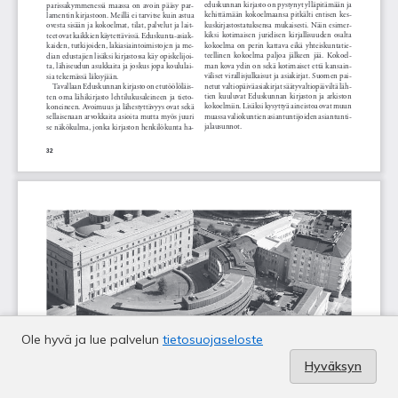
Ole hyvä ja lue palvelun
tietosuojaseloste
Hyväksyn