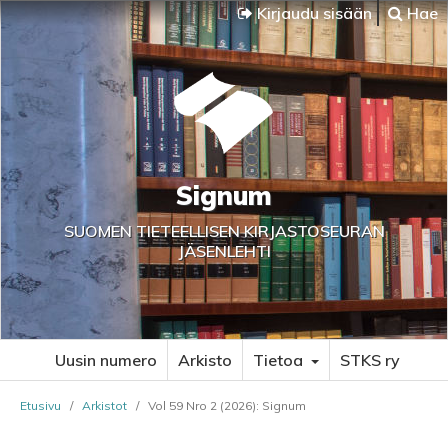
Kirjaudu sisään
Hae
Signum
SUOMEN TIETEELLISEN KIRJASTOSEURAN
JÄSENLEHTI
Uusin numero
Arkisto
Tietoa
STKS ry
Etusivu
/
Arkistot
/
Vol 59 Nro 2 (2026): Signum