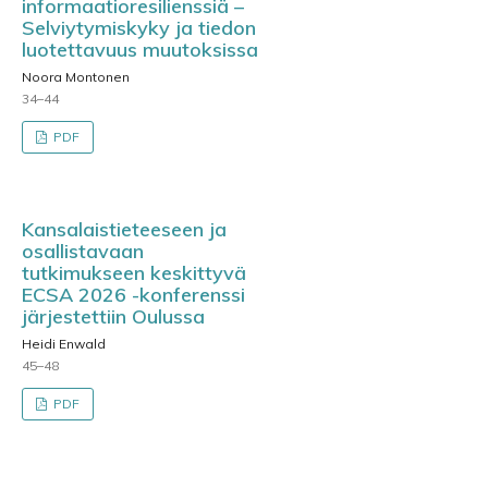
informaatioresilienssiä –
Selviytymiskyky ja tiedon
luotettavuus muutoksissa
Noora Montonen
34–44
PDF
Kansalaistieteeseen ja
osallistavaan
tutkimukseen keskittyvä
ECSA 2026 -konferenssi
järjestettiin Oulussa
Heidi Enwald
45–48
PDF