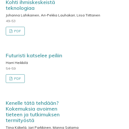
Kohti ihmiskeskeistä
teknologiaa
Johanna Lahikainen, Ari-Pekka Lauhakari, Liisa Tiittanen
49–53
PDF
Futuristi katselee peiliin
Harri Heikkilä
54–59
PDF
Kenelle tätä tehdään?
Kokemuksia avoimen
tieteen ja tutkimuksen
termityöstä
Tiina Käkelä, Jari Parkkinen, Manna Satama