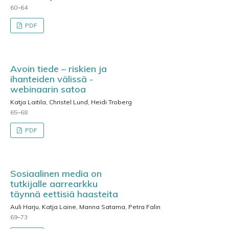
60–64
PDF
Avoin tiede – riskien ja
ihanteiden välissä -
webinaarin satoa
Katja Laitila, Christel Lund, Heidi Troberg
65–68
PDF
Sosiaalinen media on
tutkijalle aarrearkku
täynnä eettisiä haasteita
Auli Harju, Katja Laine, Manna Satama, Petra Falin
69–73