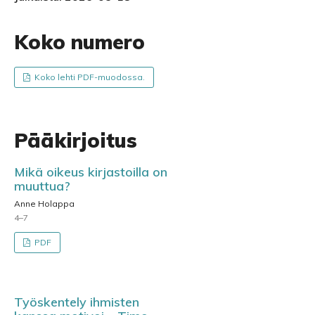
Koko numero
Koko lehti PDF-muodossa.
Pääkirjoitus
Mikä oikeus kirjastoilla on
muuttua?
Anne Holappa
4–7
PDF
Työskentely ihmisten