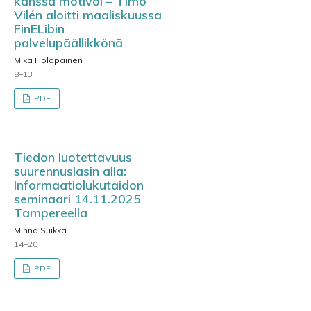
kanssa motivoi – Timo
Vilén aloitti maaliskuussa
FinELibin
palvelupäällikkönä
Mika Holopainen
8–13
PDF
Tiedon luotettavuus
suurennuslasin alla:
Informaatiolukutaidon
seminaari 14.11.2025
Tampereella
Minna Suikka
14–20
PDF