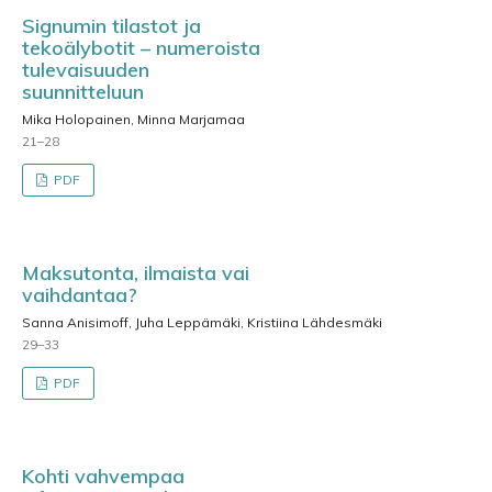
Signumin tilastot ja
tekoälybotit – numeroista
tulevaisuuden
suunnitteluun
Mika Holopainen, Minna Marjamaa
21–28
PDF
Maksutonta, ilmaista vai
vaihdantaa?
Sanna Anisimoff, Juha Leppämäki, Kristiina Lähdesmäki
29–33
PDF
Kohti vahvempaa