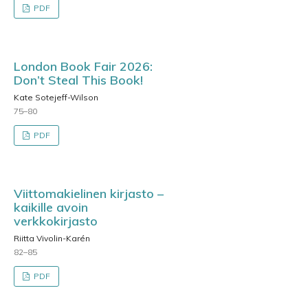
PDF
London Book Fair 2026:
Don’t Steal This Book!
Kate Sotejeff-Wilson
75–80
PDF
Viittomakielinen kirjasto –
kaikille avoin
verkkokirjasto
Riitta Vivolin-Karén
82–85
PDF