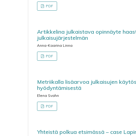
PDF
Artikkelina julkaistava opinnäyte haa
julkaisujärjestelmän
Anna-Kaarina Linna
PDF
Metriikalla lisäarvoa julkaisujen käytö
hyödyntämisestä
Elena Svahn
PDF
Yhteistä polkua etsimässä – case Lapi