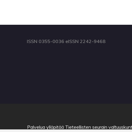
ISSN 0355-0036 eISSN 2242-9468
Palvelua ylläpitää
Tieteellisten seurain valtuuskun