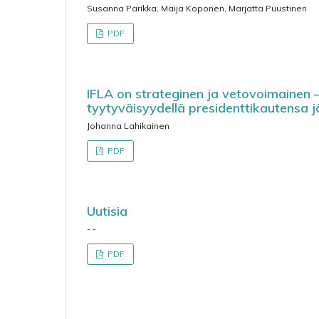
Susanna Parikka, Maija Koponen, Marjatta Puustinen
PDF
IFLA on strateginen ja vetovoimainen –
tyytyväisyydellä presidenttikautensa j
Johanna Lahikainen
PDF
Uutisia
- -
PDF