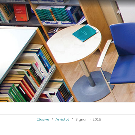
Etusivu
/
Arkistot
/
Signum 4:2015