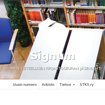
Signum
SUOMEN TIETEELLISEN KIRJASTOSEURAN JÄSENLEHTI
Uusin numero
Arkisto
Tietoa
STKS ry