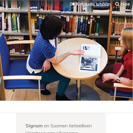
Kirjaudu sisään
Hae
Signum
on Suomen tieteellisen