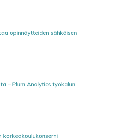
staa opinnäytteiden sähköisen
stä – Plum Analytics työkalun
n korkeakoulukonserni