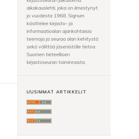
kirjastoseuran julkaisema
aikakauslehti, joka on ilmestynyt
jo vuodesta 1968. Signum
käsittelee kirjasto- ja
informaatioalan ajankohtaisia
teemoja ja seuraa alan kehitystä
sekä välittää jäsenistölle tietoa
Suomen tieteellisen
kirjastoseuran toiminnasta.
UUSIMMAT ARTIKKELIT