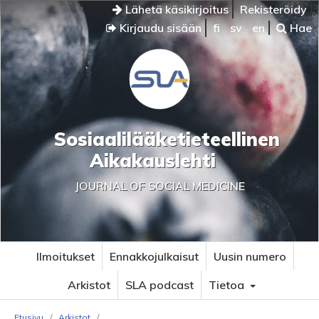
Lähetä käsikirjoitus
Rekisteröidy
Kirjaudu sisään
fi
sv
en
Hae
Sosiaalilääketieteellinen
Aikakauslehti
JOURNAL OF SOCIAL MEDICINE
Ilmoitukset
Ennakkojulkaisut
Uusin numero
Arkistot
SLA podcast
Tietoa
Etusivu
/
Arkistot
/