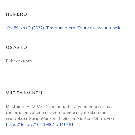
NUMERO
Vol 59 Nro 2 (2022): Teemanumero: Eriarvoisuus lautasella
OSASTO
Puheenvuoro
VIITTAAMINEN
Mustajoki, P. (2022). Ylipaino ja terveyden eriarvoisuus -
molempien vähentämiseen tarvitaan yhteiskunnan
säädöksiä.
Sosiaalilääketieteellinen Aikakauslehti
,
59
(2).
https://doi.org/10.23990/sa.115291