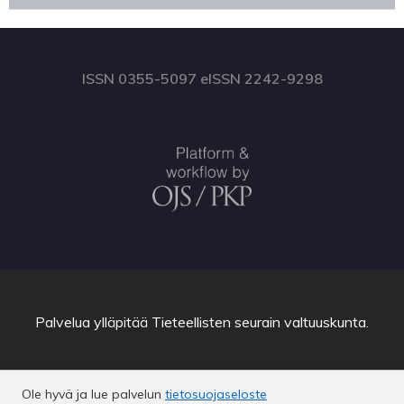
ISSN 0355-5097 eISSN 2242-9298
Palvelua ylläpitää
Tieteellisten seurain valtuuskunta
.
Ole hyvä ja lue palvelun
tietosuojaseloste