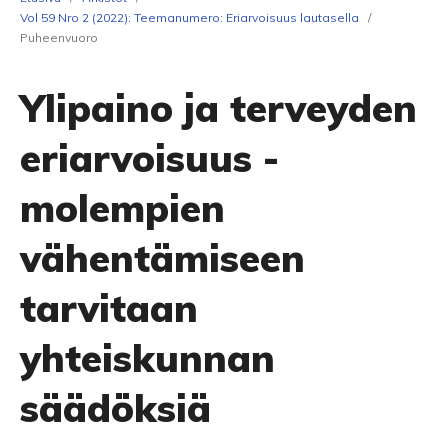
Vol 59 Nro 2 (2022): Teemanumero: Eriarvoisuus lautasella
/
Puheenvuoro
Ylipaino ja terveyden
eriarvoisuus -
molempien
vähentämiseen
tarvitaan
yhteiskunnan
säädöksiä