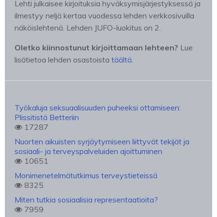
Lehti julkaisee kirjoituksia hyväksymisjärjestyksessä ja
ilmestyy neljä kertaa vuodessa lehden verkkosivuilla
näköislehtenä. Lehden JUFO-luokitus on 2.
Oletko kiinnostunut kirjoittamaan lehteen?
Lue
lisätietoa lehden osastoista
täältä
.
Työkaluja seksuaalisuuden puheeksi ottamiseen:
Plissitistä Betteriin
17287
Nuorten aikuisten syrjäytymiseen liittyvät tekijät ja
sosiaali- ja terveyspalveluiden ajoittuminen
10651
Monimenetelmätutkimus terveystieteissä
8325
Miten tutkia sosiaalisia representaatioita?
7959