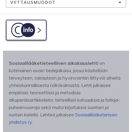
VIITTAUSMUODOT
C-info
Sosiaalilääketieteellinen aikakauslehti
on
kotimainen avoin tiedejulkaisu, jossa käsitellään
terveyteen, sairauteen ja hyvinvointiin liittyviä aiheita
yhteiskunnallisesta näkökulmasta. Lehti julkaisee
empiirisiä, teoreettisia ja metodisia
alkuperäisartikkeleita, tieteellisiä katsauksia ja tutkija-
puheenvuoroja sekä muita kirjoituksia suomen ja
ruotsin kielellä. Lehteä julkaisee
Sosiaalilääketieteen
yhdistys ry.