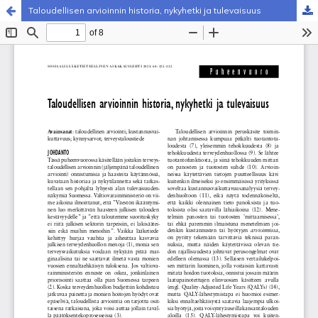
Taloudellisen arvioinnin historia, nykyhetki ja tulevaisuus
Palvelua ylläpitää
Tieteellisten seurain valtuuskunta
.