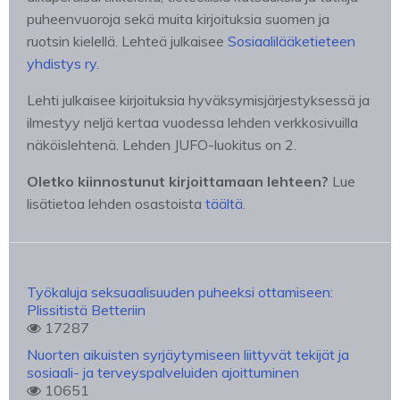
puheenvuoroja sekä muita kirjoituksia suomen ja
ruotsin kielellä. Lehteä julkaisee
Sosiaalilääketieteen
yhdistys ry.
Lehti julkaisee kirjoituksia hyväksymisjärjestyksessä ja
ilmestyy neljä kertaa vuodessa lehden verkkosivuilla
näköislehtenä. Lehden JUFO-luokitus on 2.
Oletko kiinnostunut kirjoittamaan lehteen?
Lue
lisätietoa lehden osastoista
täältä
.
Työkaluja seksuaalisuuden puheeksi ottamiseen:
Plissitistä Betteriin
17287
Nuorten aikuisten syrjäytymiseen liittyvät tekijät ja
sosiaali- ja terveyspalveluiden ajoittuminen
10651