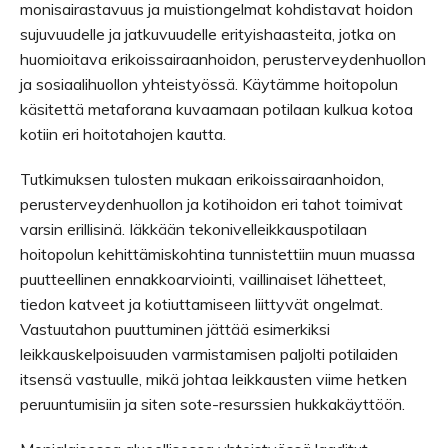
monisairastavuus ja muistiongelmat kohdistavat hoidon
sujuvuudelle ja jatkuvuudelle erityishaasteita, jotka on
huomioitava erikoissairaanhoidon, perusterveydenhuollon
ja sosiaalihuollon yhteistyössä. Käytämme hoitopolun
käsitettä metaforana kuvaamaan potilaan kulkua kotoa
kotiin eri hoitotahojen kautta.
Tutkimuksen tulosten mukaan erikoissairaanhoidon,
perusterveydenhuollon ja kotihoidon eri tahot toimivat
varsin erillisinä. Iäkkään tekonivelleikkauspotilaan
hoitopolun kehittämiskohtina tunnistettiin muun muassa
puutteellinen ennakkoarviointi, vaillinaiset lähetteet,
tiedon katveet ja kotiuttamiseen liittyvät ongelmat.
Vastuutahon puuttuminen jättää esimerkiksi
leikkauskelpoisuuden varmistamisen paljolti potilaiden
itsensä vastuulle, mikä johtaa leikkausten viime hetken
peruuntumisiin ja siten sote-resurssien hukkakäyttöön.