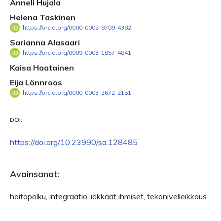
Anneli Hujala
Helena Taskinen
https://orcid.org/0000-0002-8709-4382
Sarianna Alasaari
https://orcid.org/0009-0003-1057-4841
Kaisa Haatainen
Eija Lönnroos
https://orcid.org/0000-0003-2672-2151
DOI:
https://doi.org/10.23990/sa.128485
Avainsanat:
hoitopolku, integraatio, iäkkäät ihmiset, tekonivelleikkaus