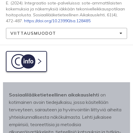
E. (2024). Integraatio sote-palveluissa: sote-ammattilaisten
kokemuksia ja näkemyksiä iäkkään tekonivelleikkauspotilaan
hoitopolusta.
Sosiaalilääketieteellinen Aikakauslehti
,
61
(4),
472-487.
https://doi.org/10.23990/sa.128485
VIITTAUSMUODOT
C-info
Sosiaalilääketieteellinen aikakauslehti
on
kotimainen avoin tiedejulkaisu, jossa käsitellään
terveyteen, sairauteen ja hyvinvointiin liittyviä aiheita
yhteiskunnallisesta näkökulmasta. Lehti julkaisee
empiirisiä, teoreettisia ja metodisia
alkuperäisartikkeleita, tieteellisiä katsauksia ja tutkija-