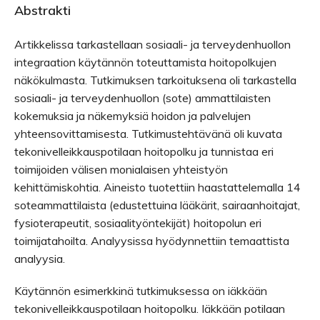
Abstrakti
Artikkelissa tarkastellaan sosiaali- ja terveydenhuollon
integraation käytännön toteuttamista hoitopolkujen
näkökulmasta. Tutkimuksen tarkoituksena oli tarkastella
sosiaali- ja terveydenhuollon (sote) ammattilaisten
kokemuksia ja näkemyksiä hoidon ja palvelujen
yhteensovittamisesta. Tutkimustehtävänä oli kuvata
tekonivelleikkauspotilaan hoitopolku ja tunnistaa eri
toimijoiden välisen monialaisen yhteistyön
kehittämiskohtia. Aineisto tuotettiin haastattelemalla 14
soteammattilaista (edustettuina lääkärit, sairaanhoitajat,
fysioterapeutit, sosiaalityöntekijät) hoitopolun eri
toimijatahoilta. Analyysissa hyödynnettiin temaattista
analyysia.
Käytännön esimerkkinä tutkimuksessa on iäkkään
tekonivelleikkauspotilaan hoitopolku. Iäkkään potilaan