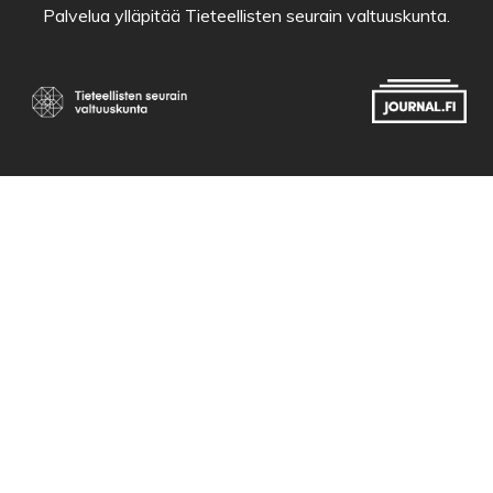
Palvelua ylläpitää
Tieteellisten seurain valtuuskunta
.