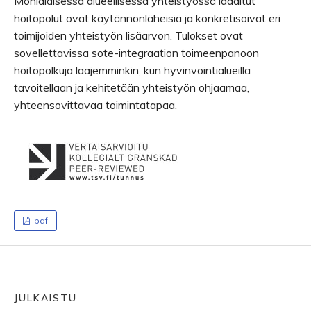
Monialaisessa alueellisessa yhteistyössä laaditut
hoitopolut ovat käytännönläheisiä ja konkretisoivat eri
toimijoiden yhteistyön lisäarvon. Tulokset ovat
sovellettavissa sote-integraation toimeenpanoon
hoitopolkuja laajemminkin, kun hyvinvointialueilla
tavoitellaan ja kehitetään yhteistyön ohjaamaa,
yhteensovittavaa toimintatapaa.
pdf
JULKAISTU