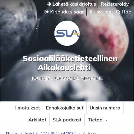
Lähetä käsikirjoitus
Rekisteröidy
Kirjaudu sisään
fi
sv
en
Hae
Sosiaalilääketieteellinen
Aikakauslehti
JOURNAL OF SOCIAL MEDICINE
Ilmoitukset
Ennakkojulkaisut
Uusin numero
Arkistot
SLA podcast
Tietoa
Etusivu
/
Arkistot
/
Vol 61 Nro 4 (2024)
/
Artikkelit