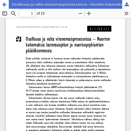
Osallisuus ja valta viranomaisprosesseissa – Nuorten kokemuksia lastensuojelun ja nuorisopsykiatrian päätöksenteosta
Palvelua ylläpitää
Tieteellisten seurain valtuuskunta
.