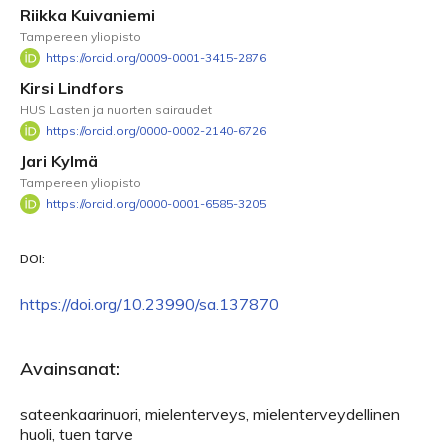
Riikka Kuivaniemi
Tampereen yliopisto
https://orcid.org/0009-0001-3415-2876
Kirsi Lindfors
HUS Lasten ja nuorten sairaudet
https://orcid.org/0000-0002-2140-6726
Jari Kylmä
Tampereen yliopisto
https://orcid.org/0000-0001-6585-3205
DOI:
https://doi.org/10.23990/sa.137870
Avainsanat:
sateenkaarinuori, mielenterveys, mielenterveydellinen
huoli, tuen tarve