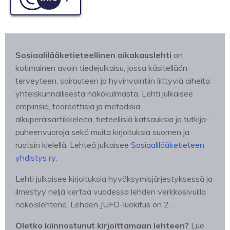
C-info
Sosiaalilääketieteellinen aikakauslehti
on
kotimainen avoin tiedejulkaisu, jossa käsitellään
terveyteen, sairauteen ja hyvinvointiin liittyviä aiheita
yhteiskunnallisesta näkökulmasta. Lehti julkaisee
empiirisiä, teoreettisia ja metodisia
alkuperäisartikkeleita, tieteellisiä katsauksia ja tutkija-
puheenvuoroja sekä muita kirjoituksia suomen ja
ruotsin kielellä. Lehteä julkaisee
Sosiaalilääketieteen
yhdistys ry.
Lehti julkaisee kirjoituksia hyväksymisjärjestyksessä ja
ilmestyy neljä kertaa vuodessa lehden verkkosivuilla
näköislehtenä. Lehden JUFO-luokitus on 2.
Oletko kiinnostunut kirjoittamaan lehteen?
Lue